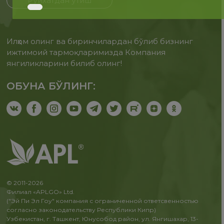
Рўйхатдан ўтиш
Илҳом олинг ва биринчилардан бўлиб бизнинг
ижтимоий тармоқларимизда Компания
янгиликларини билиб олинг!
ОБУНА БЎЛИНГ:
© 2011-2026
Филиал «APLGO» Ltd.
("Эй Пи Эл Гоу" компания с ограниченной ответсвенностью
согласно законодательству Республики Кипр)
Узбекистан, г. Ташкент, Юнусобод район, ул. Янгишахар, 13-