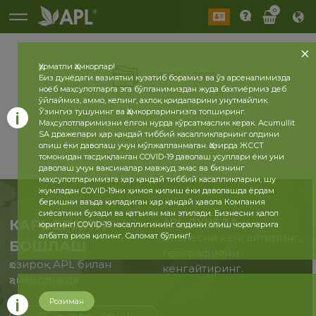
0
Ҳурматли Ҳамкорлар!
2026
2025
Биз дунёдаги вазиятни кузатиб борамиз ва ўз арсеналимизда
ноёб маҳсулотларга эга бўлганимиздан жуда бахтиёрмиз деб
ўйлаймиз, аммо, келинг, ахлоқ қоидаларини унутмайлик.
Ўзингиз тушунинг ва Ҳамкорларингизга топширинг.
Маҳсулотларимизни ёлғон нурда кўрсатмаслик керак. Acumullit
SA дражелари ҳар қандай тиббий касалликларнинг олдини
олиш ёки даволаш учун мўлжалланмаган. Ҳозирда ЖССТ
томонидан тасдиқланган COVID-19 даволаш усуллари ёки уни
даволаш учун ваксиналар мавжуд эмас ва бизнинг
маҳсулотларимизга ҳар қандай тиббий касалликларни, шу
жумладан COVID-19ни ҳимоя қилиш ёки даволашда ёрдам
беришни ваъда қиладиган ҳар қандай ҳавола Компания
сиёсатини бузади ва қатъиян ман этилади. Бизнесни ҳалол
APL ДУНЁДА
КАРЬЕРАНИ
юритинг! COVID-19 касаллигининг олдини олиш чораларига
албатта риоя қилинг. Саломат бўлинг!
Бизнесни кенгайтиринг,
БОШЛАШ
географияни
ҳозироқ APL билан
кенгайтиринг.
ҳамкорликда
Розиман