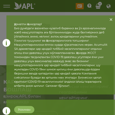
0
Ҳурматли Ҳамкорлар!
2026
2025
Биз дунёдаги вазиятни кузатиб борамиз ва ўз арсеналимизда
ноёб маҳсулотларга эга бўлганимиздан жуда бахтиёрмиз деб
ўйлаймиз, аммо, келинг, ахлоқ қоидаларини унутмайлик.
Ўзингиз тушунинг ва Ҳамкорларингизга топширинг.
Маҳсулотларимизни ёлғон нурда кўрсатмаслик керак. Acumullit
SA дражелари ҳар қандай тиббий касалликларнинг олдини
олиш ёки даволаш учун мўлжалланмаган. Ҳозирда ЖССТ
томонидан тасдиқланган COVID-19 даволаш усуллари ёки уни
даволаш учун ваксиналар мавжуд эмас ва бизнинг
маҳсулотларимизга ҳар қандай тиббий касалликларни, шу
жумладан COVID-19ни ҳимоя қилиш ёки даволашда ёрдам
беришни ваъда қиладиган ҳар қандай ҳавола Компания
сиёсатини бузади ва қатъиян ман этилади. Бизнесни ҳалол
APL ДУНЁДА
КАРЬЕРАНИ
юритинг! COVID-19 касаллигининг олдини олиш чораларига
албатта риоя қилинг. Саломат бўлинг!
Бизнесни кенгайтиринг,
БОШЛАШ
географияни
ҳозироқ APL билан
кенгайтиринг.
ҳамкорликда
Розиман