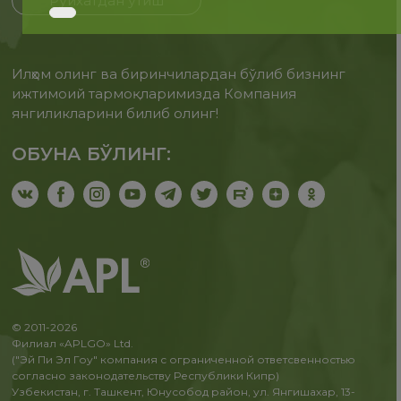
Рўйхатдан ўтиш
Илҳом олинг ва биринчилардан бўлиб бизнинг
ижтимоий тармоқларимизда Компания
янгиликларини билиб олинг!
ОБУНА БЎЛИНГ:
© 2011-2026
Филиал «APLGO» Ltd.
("Эй Пи Эл Гоу" компания с ограниченной ответсвенностью
согласно законодательству Республики Кипр)
Узбекистан, г. Ташкент, Юнусобод район, ул. Янгишахар, 13-