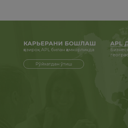
КАРЬЕРАНИ БОШЛАШ
APL 
ҳозироқ APL билан ҳамкорликда
Бизнес
геогра
Рўйхатдан ўтиш