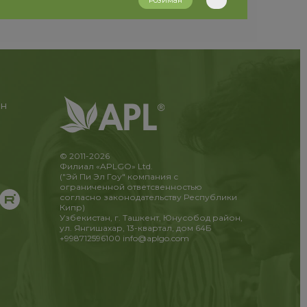
Розиман
ан
© 2011-2026
Филиал «APLGO» Ltd.
("Эй Пи Эл Гоу" компания с
ограниченной ответсвенностью
согласно законодательству Республики
Кипр)
Узбекистан, г. Ташкент, Юнусобод район,
ул. Янгишахар, 13-квартал, дом 64Б
+998712596100
info@aplgo.com