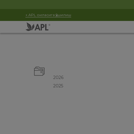
+ APL оиласига қўшилиш
2026
2025