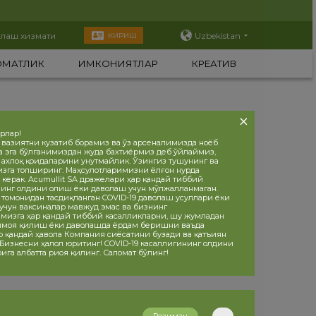
тлаш хизмати
Uzbekistan
КИРИШ
ОМАТЛИК
ИМКОНИЯТЛАР
КРЕАТИВ
орлар!
 вазиятни кузатиб борамиз ва ўз арсеналимизда ноёб
а эга бўлганимиздан жуда бахтиёрмиз деб ўйлаймиз,
, ахлоқ қоидаларини унутмайлик. Ўзингиз тушунинг ва
изга топширинг. Маҳсулотларимизни ёлғон нурда
 керак. Acumullit SA дражелари ҳар қандай тиббий
инг олдини олиш ёки даволаш учун мўлжалланмаган.
 томонидан тасдиқланган COVID-19 даволаш усуллари ёки
учун ваксиналар мавжуд эмас ва бизнинг
мизга ҳар қандай тиббий касалликларни, шу жумладан
ҳимоя қилиш ёки даволашда ёрдам беришни ваъда
р қандай ҳавола Компания сиёсатини бузади ва қатъиян
 Бизнесни ҳалол юритинг! COVID-19 касаллигининг олдини
ига албатта риоя қилинг. Саломат бўлинг!