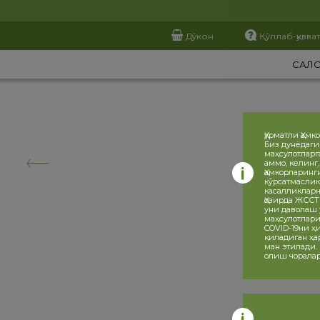
Дўкон
Қўллаб-қувва
САЛ
Ҳурматли Ҳамк
Биз дунёдаги
маҳсулотларг
аммо, келинг
Ҳамкорларинг
кўрсатмаслик
касалликларн
Ҳозирда ЖССТ
уни даволаш 
маҳсулотлари
COVID-19ни 
қиладиган ҳа
ман этилади.
олиш чоралар