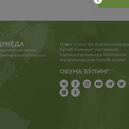
ДУНЁДА
Илҳом олинг ва биринчилард
бўлиб бизнинг ижтимоий
ни кенгайтиринг,
тармоқларимизда Компания
фияни кенгайтиринг.
янгиликларини билиб олинг!
ОБУНА БЎЛИНГ: