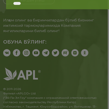
Рўйхатдан ўтиш
Илҳом олинг ва биринчилардан бўлиб бизнинг
ижтимоий тармоқларимизда Компания
янгиликларини билиб олинг!
ОБУНА БЎЛИНГ:
© 2011-2026
Филиал «APLGO» Ltd.
("Эй Пи Эл Гоу" компания с ограниченной ответсвенностью
согласно законодательству Республики Кипр)
Узбекистан, г. Ташкент, Юнусобод район, ул. Янгишахар, 13-