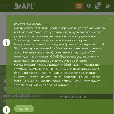
0
Ҳурматли Ҳамкорлар!
2026
2025
Биз дунёдаги вазиятни кузатиб борамиз ва ўз арсеналимизда
ноёб маҳсулотларга эга бўлганимиздан жуда бахтиёрмиз деб
ўйлаймиз, аммо, келинг, ахлоқ қоидаларини унутмайлик.
Ўзингиз тушунинг ва Ҳамкорларингизга топширинг.
Маҳсулотларимизни ёлғон нурда кўрсатмаслик керак. Acumullit
SA дражелари ҳар қандай тиббий касалликларнинг олдини
олиш ёки даволаш учун мўлжалланмаган. Ҳозирда ЖССТ
томонидан тасдиқланган COVID-19 даволаш усуллари ёки уни
даволаш учун ваксиналар мавжуд эмас ва бизнинг
маҳсулотларимизга ҳар қандай тиббий касалликларни, шу
жумладан COVID-19ни ҳимоя қилиш ёки даволашда ёрдам
беришни ваъда қиладиган ҳар қандай ҳавола Компания
сиёсатини бузади ва қатъиян ман этилади. Бизнесни ҳалол
APL ДУНЁДА
КАРЬЕРАНИ
юритинг! COVID-19 касаллигининг олдини олиш чораларига
албатта риоя қилинг. Саломат бўлинг!
Бизнесни кенгайтиринг,
БОШЛАШ
географияни
ҳозироқ APL билан
кенгайтиринг.
ҳамкорликда
Розиман