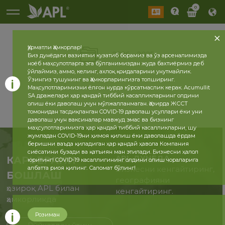
0
Ҳурматли Ҳамкорлар!
2026
2025
Биз дунёдаги вазиятни кузатиб борамиз ва ўз арсеналимизда
ноёб маҳсулотларга эга бўлганимиздан жуда бахтиёрмиз деб
ўйлаймиз, аммо, келинг, ахлоқ қоидаларини унутмайлик.
Ўзингиз тушунинг ва Ҳамкорларингизга топширинг.
Маҳсулотларимизни ёлғон нурда кўрсатмаслик керак. Acumullit
SA дражелари ҳар қандай тиббий касалликларнинг олдини
олиш ёки даволаш учун мўлжалланмаган. Ҳозирда ЖССТ
томонидан тасдиқланган COVID-19 даволаш усуллари ёки уни
даволаш учун ваксиналар мавжуд эмас ва бизнинг
маҳсулотларимизга ҳар қандай тиббий касалликларни, шу
жумладан COVID-19ни ҳимоя қилиш ёки даволашда ёрдам
беришни ваъда қиладиган ҳар қандай ҳавола Компания
сиёсатини бузади ва қатъиян ман этилади. Бизнесни ҳалол
APL ДУНЁДА
КАРЬЕРАНИ
юритинг! COVID-19 касаллигининг олдини олиш чораларига
албатта риоя қилинг. Саломат бўлинг!
Бизнесни кенгайтиринг,
БОШЛАШ
географияни
ҳозироқ APL билан
кенгайтиринг.
ҳамкорликда
Розиман