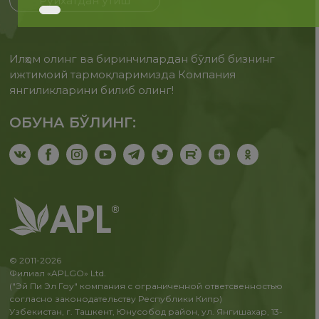
Рўйхатдан ўтиш
Илҳом олинг ва биринчилардан бўлиб бизнинг
ижтимоий тармоқларимизда Компания
янгиликларини билиб олинг!
ОБУНА БЎЛИНГ:
© 2011-2026
Филиал «APLGO» Ltd.
("Эй Пи Эл Гоу" компания с ограниченной ответсвенностью
согласно законодательству Республики Кипр)
Узбекистан, г. Ташкент, Юнусобод район, ул. Янгишахар, 13-