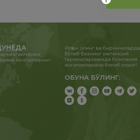
ДУНЁДА
Илҳом олинг ва биринчилард
бўлиб бизнинг ижтимоий
ни кенгайтиринг,
тармоқларимизда Компания
фияни кенгайтиринг.
янгиликларини билиб олинг!
ОБУНА БЎЛИНГ: