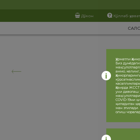
Дўкон
Қўллаб-қувва
САЛ
Ҳурматли Ҳамк
Биз дунёдаги
маҳсулотларг
аммо, келинг
Ҳамкорларинг
кўрсатмаслик
касалликларн
Ҳозирда ЖССТ
уни даволаш 
маҳсулотлари
COVID-19ни 
қиладиган ҳа
ман этилади.
олиш чоралар