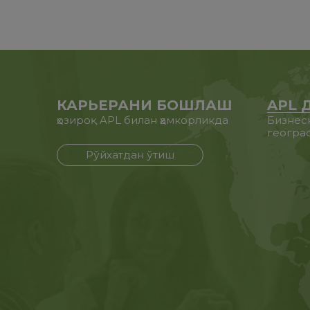
КАРЬЕРАНИ БОШЛАШ
APL 
ҳозироқ APL билан ҳамкорликда
Бизнес
геогра
Рўйхатдан ўтиш