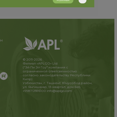
Розиман
ан
© 2011-2026
Филиал «APLGO» Ltd.
("Эй Пи Эл Гоу" компания с
ограниченной ответсвенностью
согласно законодательству Республики
Кипр)
Узбекистан, г. Ташкент, Юнусобод район,
ул. Янгишахар, 13-квартал, дом 64Б
+998712596100
info@aplgo.com