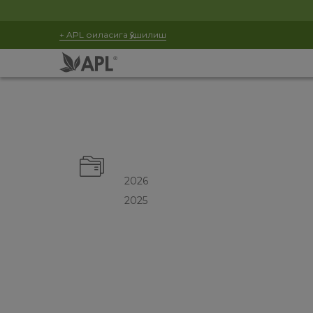
+ APL оиласига қўшилиш
2026
2025