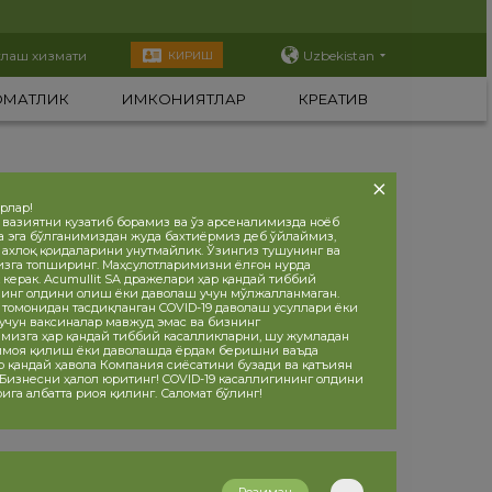
тлаш хизмати
Uzbekistan
КИРИШ
ОМАТЛИК
ИМКОНИЯТЛАР
КРЕАТИВ
орлар!
 вазиятни кузатиб борамиз ва ўз арсеналимизда ноёб
а эга бўлганимиздан жуда бахтиёрмиз деб ўйлаймиз,
, ахлоқ қоидаларини унутмайлик. Ўзингиз тушунинг ва
изга топширинг. Маҳсулотларимизни ёлғон нурда
 керак. Acumullit SA дражелари ҳар қандай тиббий
инг олдини олиш ёки даволаш учун мўлжалланмаган.
 томонидан тасдиқланган COVID-19 даволаш усуллари ёки
учун ваксиналар мавжуд эмас ва бизнинг
мизга ҳар қандай тиббий касалликларни, шу жумладан
ҳимоя қилиш ёки даволашда ёрдам беришни ваъда
р қандай ҳавола Компания сиёсатини бузади ва қатъиян
 Бизнесни ҳалол юритинг! COVID-19 касаллигининг олдини
ига албатта риоя қилинг. Саломат бўлинг!