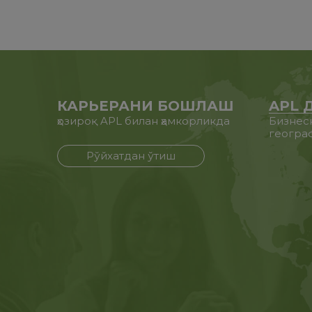
КАРЬЕРАНИ БОШЛАШ
APL 
ҳозироқ APL билан ҳамкорликда
Бизнес
геогра
Рўйхатдан ўтиш