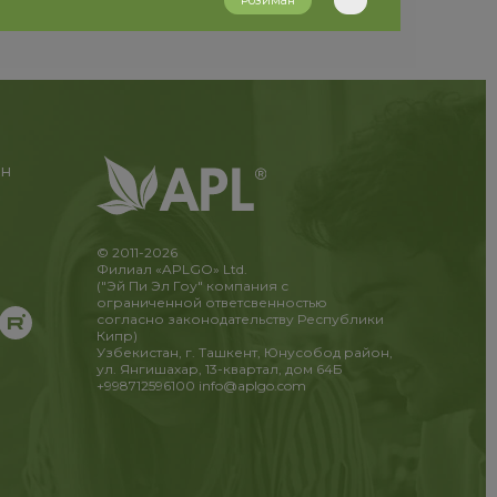
Розиман
ан
© 2011-2026
Филиал «APLGO» Ltd.
("Эй Пи Эл Гоу" компания с
ограниченной ответсвенностью
согласно законодательству Республики
Кипр)
Узбекистан, г. Ташкент, Юнусобод район,
ул. Янгишахар, 13-квартал, дом 64Б
+998712596100
info@aplgo.com