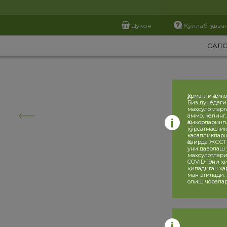
Дўкон
Қўллаб-қувва
САЛ
Ҳурматли Ҳамк
Биз дунёдаги
маҳсулотларг
аммо, келинг
Ҳамкорларинг
кўрсатмаслик
касалликларн
Ҳозирда ЖССТ
уни даволаш 
маҳсулотлари
COVID-19ни 
қиладиган ҳа
ман этилади.
олиш чоралар