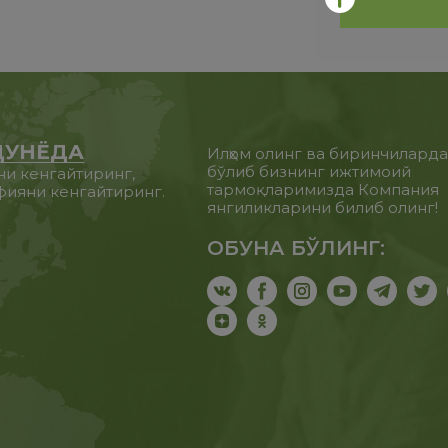
ДУНЁДА
Илҳом олинг ва биринчилард
бўлиб бизнинг ижтимоий
ни кенгайтиринг,
тармоқларимизда Компания
фияни кенгайтиринг.
янгиликларини билиб олинг!
ОБУНА БЎЛИНГ: