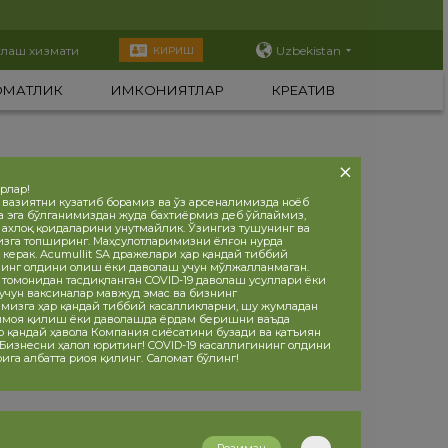
тлаш хизмати
Uzbekistan
КИРИШ
ОМАТЛИК
ИМКОНИЯТЛАР
КРЕАТИВ
орлар!
 вазиятни кузатиб борамиз ва ўз арсеналимизда ноёб
а эга бўлганимиздан жуда бахтиёрмиз деб ўйлаймиз,
, ахлоқ қоидаларини унутмайлик. Ўзингиз тушунинг ва
изга топширинг. Маҳсулотларимизни ёлғон нурда
 керак. Acumullit SA дражелари ҳар қандай тиббий
инг олдини олиш ёки даволаш учун мўлжалланмаган.
 томонидан тасдиқланган COVID-19 даволаш усуллари ёки
учун ваксиналар мавжуд эмас ва бизнинг
мизга ҳар қандай тиббий касалликларни, шу жумладан
ҳимоя қилиш ёки даволашда ёрдам беришни ваъда
р қандай ҳавола Компания сиёсатини бузади ва қатъиян
 Бизнесни ҳалол юритинг! COVID-19 касаллигининг олдини
ига албатта риоя қилинг. Саломат бўлинг!