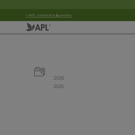
+ APL оиласига қўшилиш
2026
2025