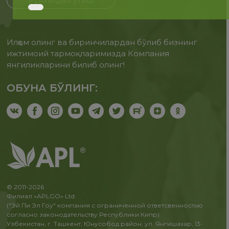
Рўйхатдан ўтиш
Илҳом олинг ва биринчилардан бўлиб бизнинг
ижтимоий тармоқларимизда Компания
янгиликларини билиб олинг!
ОБУНА БЎЛИНГ:
© 2011-2026
Филиал «APLGO» Ltd.
("Эй Пи Эл Гоу" компания с ограниченной ответсвенностью
согласно законодательству Республики Кипр)
Узбекистан, г. Ташкент, Юнусобод район, ул. Янгишахар, 13-