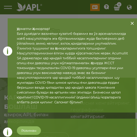
0
Ҳурматли Ҳамкорлар!
2026
2025
Биз дунёдаги вазиятни кузатиб борамиз ва ўз арсеналимизда
ноёб маҳсулотларга эга бўлганимиздан жуда бахтиёрмиз деб
ўйлаймиз, аммо, келинг, ахлоқ қоидаларини унутмайлик.
Ўзингиз тушунинг ва Ҳамкорларингизга топширинг.
Маҳсулотларимизни ёлғон нурда кўрсатмаслик керак. Acumullit
SA дражелари ҳар қандай тиббий касалликларнинг олдини
олиш ёки даволаш учун мўлжалланмаган. Ҳозирда ЖССТ
томонидан тасдиқланган COVID-19 даволаш усуллари ёки уни
даволаш учун ваксиналар мавжуд эмас ва бизнинг
маҳсулотларимизга ҳар қандай тиббий касалликларни, шу
жумладан COVID-19ни ҳимоя қилиш ёки даволашда ёрдам
беришни ваъда қиладиган ҳар қандай ҳавола Компания
сиёсатини бузади ва қатъиян ман этилади. Бизнесни ҳалол
APL ДУНЁДА
КАРЬЕРАНИ
юритинг! COVID-19 касаллигининг олдини олиш чораларига
албатта риоя қилинг. Саломат бўлинг!
Бизнесни кенгайтиринг,
БОШЛАШ
географияни
ҳозироқ APL билан
кенгайтиринг.
ҳамкорликда
Розиман