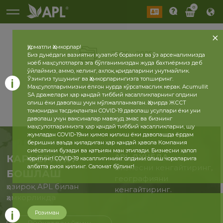
0
Ҳурматли Ҳамкорлар!
2026
2025
Биз дунёдаги вазиятни кузатиб борамиз ва ўз арсеналимизда
ноёб маҳсулотларга эга бўлганимиздан жуда бахтиёрмиз деб
ўйлаймиз, аммо, келинг, ахлоқ қоидаларини унутмайлик.
Ўзингиз тушунинг ва Ҳамкорларингизга топширинг.
Маҳсулотларимизни ёлғон нурда кўрсатмаслик керак. Acumullit
SA дражелари ҳар қандай тиббий касалликларнинг олдини
олиш ёки даволаш учун мўлжалланмаган. Ҳозирда ЖССТ
томонидан тасдиқланган COVID-19 даволаш усуллари ёки уни
даволаш учун ваксиналар мавжуд эмас ва бизнинг
маҳсулотларимизга ҳар қандай тиббий касалликларни, шу
жумладан COVID-19ни ҳимоя қилиш ёки даволашда ёрдам
беришни ваъда қиладиган ҳар қандай ҳавола Компания
сиёсатини бузади ва қатъиян ман этилади. Бизнесни ҳалол
APL ДУНЁДА
КАРЬЕРАНИ
юритинг! COVID-19 касаллигининг олдини олиш чораларига
албатта риоя қилинг. Саломат бўлинг!
Бизнесни кенгайтиринг,
БОШЛАШ
географияни
ҳозироқ APL билан
кенгайтиринг.
ҳамкорликда
Розиман