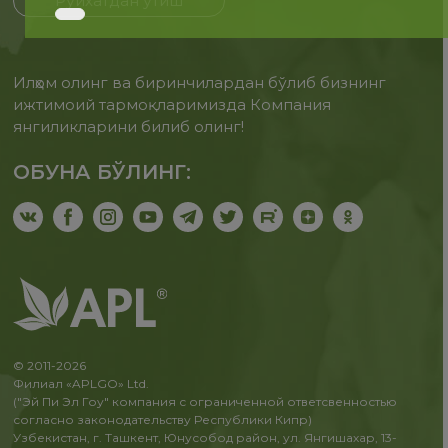
Рўйхатдан ўтиш
Илҳом олинг ва биринчилардан бўлиб бизнинг
ижтимоий тармоқларимизда Компания
янгиликларини билиб олинг!
ОБУНА БЎЛИНГ:
© 2011-2026
Филиал «APLGO» Ltd.
("Эй Пи Эл Гоу" компания с ограниченной ответсвенностью
согласно законодательству Республики Кипр)
Узбекистан, г. Ташкент, Юнусобод район, ул. Янгишахар, 13-