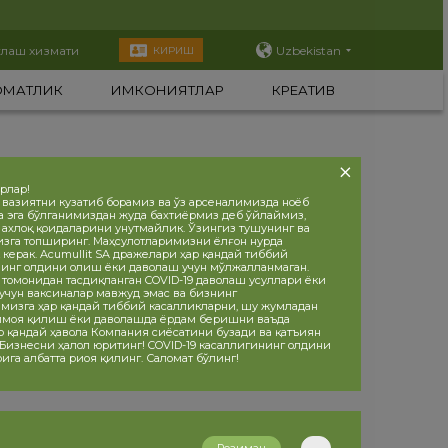
тлаш хизмати
Uzbekistan
КИРИШ
ОМАТЛИК
ИМКОНИЯТЛАР
КРЕАТИВ
орлар!
 вазиятни кузатиб борамиз ва ўз арсеналимизда ноёб
а эга бўлганимиздан жуда бахтиёрмиз деб ўйлаймиз,
, ахлоқ қоидаларини унутмайлик. Ўзингиз тушунинг ва
изга топширинг. Маҳсулотларимизни ёлғон нурда
 керак. Acumullit SA дражелари ҳар қандай тиббий
инг олдини олиш ёки даволаш учун мўлжалланмаган.
 томонидан тасдиқланган COVID-19 даволаш усуллари ёки
учун ваксиналар мавжуд эмас ва бизнинг
мизга ҳар қандай тиббий касалликларни, шу жумладан
ҳимоя қилиш ёки даволашда ёрдам беришни ваъда
р қандай ҳавола Компания сиёсатини бузади ва қатъиян
 Бизнесни ҳалол юритинг! COVID-19 касаллигининг олдини
ига албатта риоя қилинг. Саломат бўлинг!