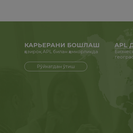
КАРЬЕРАНИ БОШЛАШ
APL 
ҳозироқ APL билан ҳамкорликда
Бизнес
геогра
Рўйхатдан ўтиш