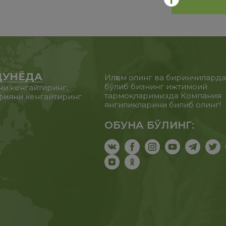
ДУНЁДА
Илҳом олинг ва биринчилард
бўлиб бизнинг ижтимоий
ни кенгайтиринг,
тармоқларимизда Компания
фияни кенгайтиринг.
янгиликларини билиб олинг!
ОБУНА БЎЛИНГ: