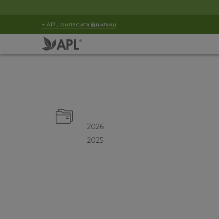
+ APL оиласига қўшилиш
2026
2025