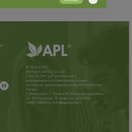
Розиман
ан
© 2011-2026
Филиал «APLGO» Ltd.
("Эй Пи Эл Гоу" компания с
ограниченной ответсвенностью
согласно законодательству Республики
Кипр)
Узбекистан, г. Ташкент, Юнусобод район,
ул. Янгишахар, 13-квартал, дом 64Б
+998712596100
info@aplgo.com