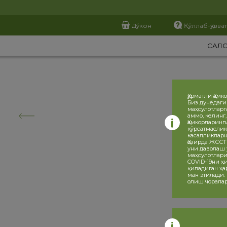
Дўкон
Қўллаб-қувва
САЛ
Ҳурматли Ҳамк
Биз дунёдаги
маҳсулотларг
аммо, келинг
Ҳамкорларинг
кўрсатмаслик
касалликларн
Ҳозирда ЖССТ
уни даволаш 
маҳсулотлари
COVID-19ни 
қиладиган ҳа
ман этилади.
олиш чоралар