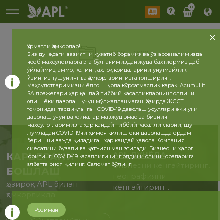
0
Ҳурматли Ҳамкорлар!
2026
2025
Биз дунёдаги вазиятни кузатиб борамиз ва ўз арсеналимизда
ноёб маҳсулотларга эга бўлганимиздан жуда бахтиёрмиз деб
ўйлаймиз, аммо, келинг, ахлоқ қоидаларини унутмайлик.
Ўзингиз тушунинг ва Ҳамкорларингизга топширинг.
Маҳсулотларимизни ёлғон нурда кўрсатмаслик керак. Acumullit
SA дражелари ҳар қандай тиббий касалликларнинг олдини
олиш ёки даволаш учун мўлжалланмаган. Ҳозирда ЖССТ
томонидан тасдиқланган COVID-19 даволаш усуллари ёки уни
даволаш учун ваксиналар мавжуд эмас ва бизнинг
маҳсулотларимизга ҳар қандай тиббий касалликларни, шу
жумладан COVID-19ни ҳимоя қилиш ёки даволашда ёрдам
беришни ваъда қиладиган ҳар қандай ҳавола Компания
сиёсатини бузади ва қатъиян ман этилади. Бизнесни ҳалол
APL ДУНЁДА
КАРЬЕРАНИ
юритинг! COVID-19 касаллигининг олдини олиш чораларига
албатта риоя қилинг. Саломат бўлинг!
Бизнесни кенгайтиринг,
БОШЛАШ
географияни
ҳозироқ APL билан
кенгайтиринг.
ҳамкорликда
Розиман