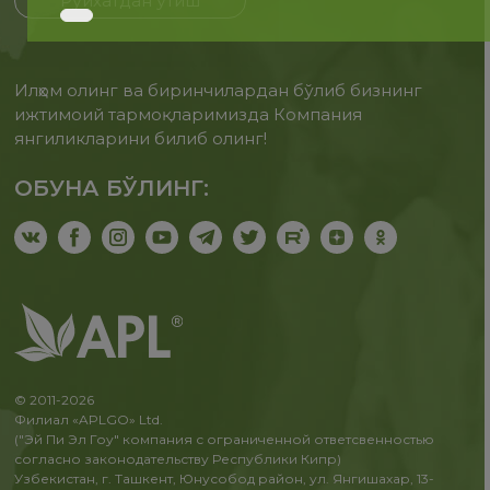
Рўйхатдан ўтиш
Илҳом олинг ва биринчилардан бўлиб бизнинг
ижтимоий тармоқларимизда Компания
янгиликларини билиб олинг!
ОБУНА БЎЛИНГ:
© 2011-2026
Филиал «APLGO» Ltd.
("Эй Пи Эл Гоу" компания с ограниченной ответсвенностью
согласно законодательству Республики Кипр)
Узбекистан, г. Ташкент, Юнусобод район, ул. Янгишахар, 13-