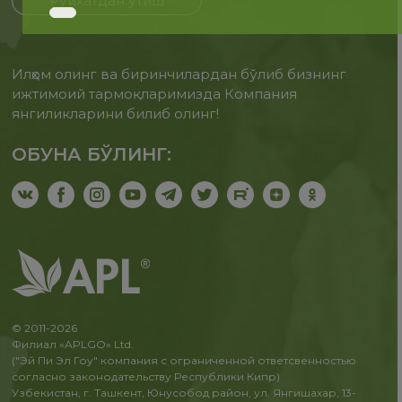
Рўйхатдан ўтиш
Илҳом олинг ва биринчилардан бўлиб бизнинг
ижтимоий тармоқларимизда Компания
янгиликларини билиб олинг!
ОБУНА БЎЛИНГ:
© 2011-2026
Филиал «APLGO» Ltd.
("Эй Пи Эл Гоу" компания с ограниченной ответсвенностью
согласно законодательству Республики Кипр)
Узбекистан, г. Ташкент, Юнусобод район, ул. Янгишахар, 13-