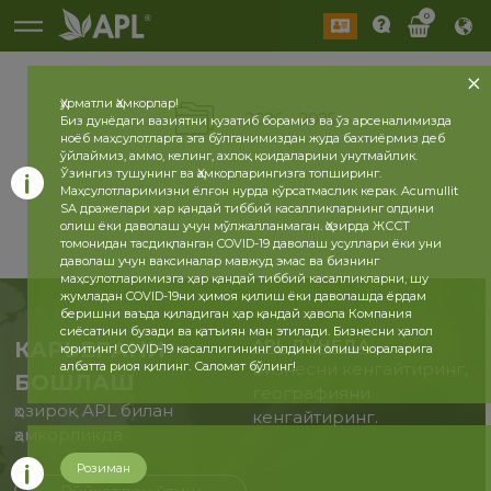
0
Ҳурматли Ҳамкорлар!
2026
2025
Биз дунёдаги вазиятни кузатиб борамиз ва ўз арсеналимизда
ноёб маҳсулотларга эга бўлганимиздан жуда бахтиёрмиз деб
ўйлаймиз, аммо, келинг, ахлоқ қоидаларини унутмайлик.
Ўзингиз тушунинг ва Ҳамкорларингизга топширинг.
Маҳсулотларимизни ёлғон нурда кўрсатмаслик керак. Acumullit
SA дражелари ҳар қандай тиббий касалликларнинг олдини
олиш ёки даволаш учун мўлжалланмаган. Ҳозирда ЖССТ
томонидан тасдиқланган COVID-19 даволаш усуллари ёки уни
даволаш учун ваксиналар мавжуд эмас ва бизнинг
маҳсулотларимизга ҳар қандай тиббий касалликларни, шу
жумладан COVID-19ни ҳимоя қилиш ёки даволашда ёрдам
беришни ваъда қиладиган ҳар қандай ҳавола Компания
сиёсатини бузади ва қатъиян ман этилади. Бизнесни ҳалол
APL ДУНЁДА
КАРЬЕРАНИ
юритинг! COVID-19 касаллигининг олдини олиш чораларига
албатта риоя қилинг. Саломат бўлинг!
Бизнесни кенгайтиринг,
БОШЛАШ
географияни
ҳозироқ APL билан
кенгайтиринг.
ҳамкорликда
Розиман