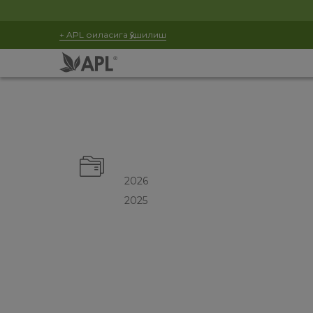
+ APL оиласига қўшилиш
2026
2025