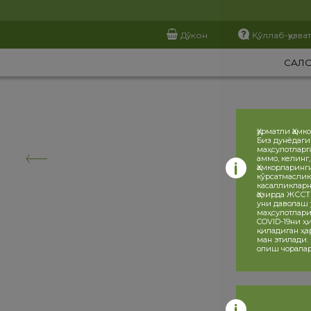
Дўкон
Қўллаб-қувва
САЛ
Ҳурматли Ҳамк
Биз дунёдаги
маҳсулотларг
аммо, келинг
Ҳамкорларинг
кўрсатмаслик
касалликларн
Ҳозирда ЖССТ
уни даволаш 
маҳсулотлари
COVID-19ни 
қиладиган ҳа
ман этилади.
олиш чоралар