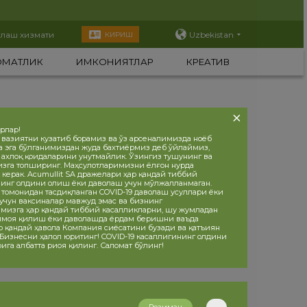
тлаш хизмати
Uzbekistan
КИРИШ
ОМАТЛИК
ИМКОНИЯТЛАР
КРЕАТИВ
орлар!
 вазиятни кузатиб борамиз ва ўз арсеналимизда ноёб
а эга бўлганимиздан жуда бахтиёрмиз деб ўйлаймиз,
, ахлоқ қоидаларини унутмайлик. Ўзингиз тушунинг ва
изга топширинг. Маҳсулотларимизни ёлғон нурда
 керак. Acumullit SA дражелари ҳар қандай тиббий
инг олдини олиш ёки даволаш учун мўлжалланмаган.
 томонидан тасдиқланган COVID-19 даволаш усуллари ёки
учун ваксиналар мавжуд эмас ва бизнинг
мизга ҳар қандай тиббий касалликларни, шу жумладан
ҳимоя қилиш ёки даволашда ёрдам беришни ваъда
р қандай ҳавола Компания сиёсатини бузади ва қатъиян
 Бизнесни ҳалол юритинг! COVID-19 касаллигининг олдини
ига албатта риоя қилинг. Саломат бўлинг!