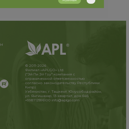
Розиман
ан
© 2011-2026
Филиал «APLGO» Ltd.
("Эй Пи Эл Гоу" компания с
ограниченной ответсвенностью
согласно законодательству Республики
Кипр)
Узбекистан, г. Ташкент, Юнусобод район,
ул. Янгишахар, 13-квартал, дом 64Б
+998712596100
info@aplgo.com