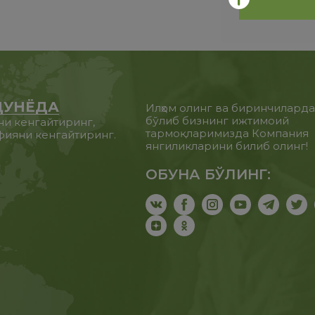
ДУНЁДА
Илҳом олинг ва биринчилард
бўлиб бизнинг ижтимоий
ни кенгайтиринг,
тармоқларимизда Компания
фияни кенгайтиринг.
янгиликларини билиб олинг!
ОБУНА БЎЛИНГ: