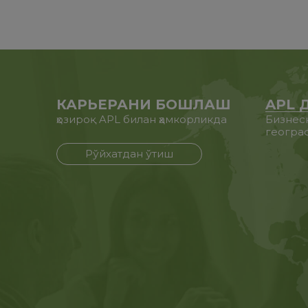
КАРЬЕРАНИ БОШЛАШ
APL 
ҳозироқ APL билан ҳамкорликда
Бизнес
геогра
Рўйхатдан ўтиш