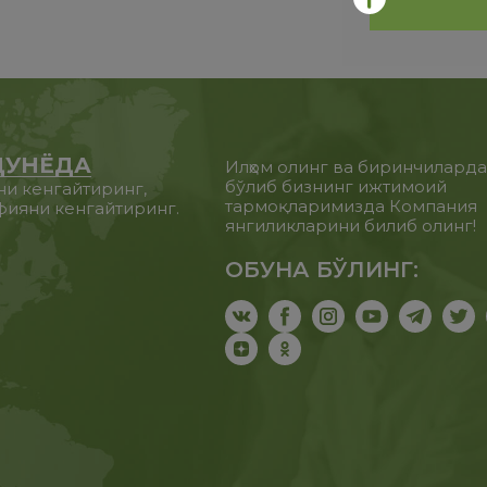
ДУНЁДА
Илҳом олинг ва биринчилард
бўлиб бизнинг ижтимоий
ни кенгайтиринг,
тармоқларимизда Компания
фияни кенгайтиринг.
янгиликларини билиб олинг!
ОБУНА БЎЛИНГ: