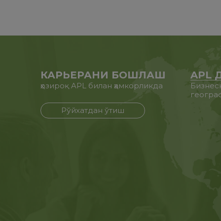
КАРЬЕРАНИ БОШЛАШ
APL 
ҳозироқ APL билан ҳамкорликда
Бизнес
геогра
Рўйхатдан ўтиш