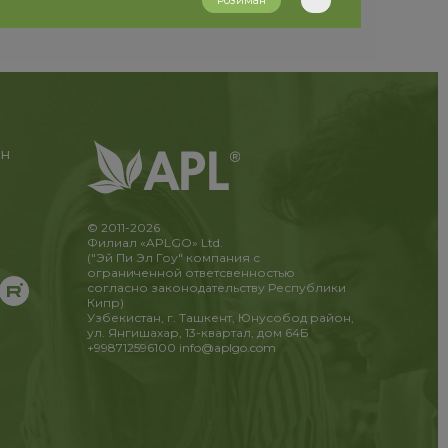
Розиман
ан
© 2011-2026
Филиал «APLGO» Ltd.
("Эй Пи Эл Гоу" компания с
ограниченной ответсвенностью
согласно законодательству Республики
Кипр)
Узбекистан, г. Ташкент, Юнусобод район,
ул. Янгишахар, 13-квартал, дом 64Б
+998712596100
info@aplgo.com