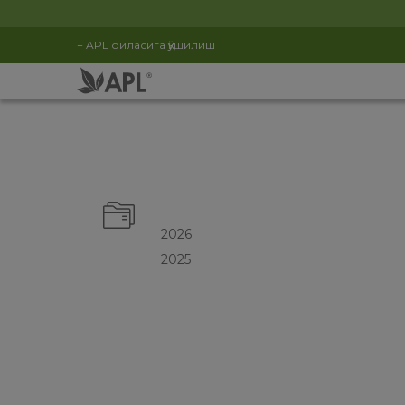
+ APL оиласига қўшилиш
2026
2025