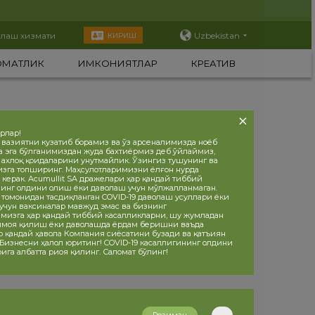
тлаш хизмати
Uzbekistan
КИРИШ
ОМАТЛИК
ИМКОНИЯТЛАР
КРЕАТИВ
орлар!
 вазиятни кузатиб борамиз ва ўз арсеналимизда ноёб
а эга бўлганимиздан жуда бахтиёрмиз деб ўйлаймиз,
, ахлоқ қоидаларини унутмайлик. Ўзингиз тушунинг ва
изга топширинг. Маҳсулотларимизни ёлғон нурда
 керак. Acumullit SA дражелари ҳар қандай тиббий
инг олдини олиш ёки даволаш учун мўлжалланмаган.
 томонидан тасдиқланган COVID-19 даволаш усуллари ёки
учун ваксиналар мавжуд эмас ва бизнинг
мизга ҳар қандай тиббий касалликларни, шу жумладан
ҳимоя қилиш ёки даволашда ёрдам беришни ваъда
р қандай ҳавола Компания сиёсатини бузади ва қатъиян
 Бизнесни ҳалол юритинг! COVID-19 касаллигининг олдини
ига албатта риоя қилинг. Саломат бўлинг!