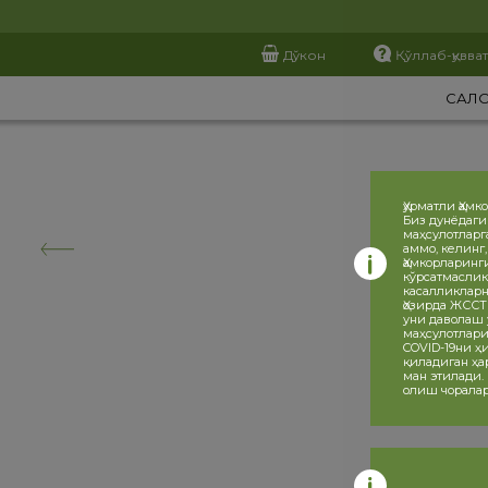
Дўкон
Қўллаб-қувва
САЛ
Ҳурматли Ҳамк
Биз дунёдаги
маҳсулотларг
аммо, келинг
Ҳамкорларинг
кўрсатмаслик
касалликларн
Ҳозирда ЖССТ
уни даволаш 
маҳсулотлари
COVID-19ни 
қиладиган ҳа
ман этилади.
олиш чоралар