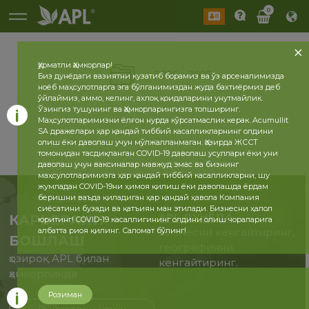
0
Ҳурматли Ҳамкорлар!
2026
2025
Биз дунёдаги вазиятни кузатиб борамиз ва ўз арсеналимизда
ноёб маҳсулотларга эга бўлганимиздан жуда бахтиёрмиз деб
ўйлаймиз, аммо, келинг, ахлоқ қоидаларини унутмайлик.
Ўзингиз тушунинг ва Ҳамкорларингизга топширинг.
Маҳсулотларимизни ёлғон нурда кўрсатмаслик керак. Acumullit
SA дражелари ҳар қандай тиббий касалликларнинг олдини
олиш ёки даволаш учун мўлжалланмаган. Ҳозирда ЖССТ
томонидан тасдиқланган COVID-19 даволаш усуллари ёки уни
даволаш учун ваксиналар мавжуд эмас ва бизнинг
маҳсулотларимизга ҳар қандай тиббий касалликларни, шу
жумладан COVID-19ни ҳимоя қилиш ёки даволашда ёрдам
беришни ваъда қиладиган ҳар қандай ҳавола Компания
сиёсатини бузади ва қатъиян ман этилади. Бизнесни ҳалол
APL ДУНЁДА
КАРЬЕРАНИ
юритинг! COVID-19 касаллигининг олдини олиш чораларига
албатта риоя қилинг. Саломат бўлинг!
Бизнесни кенгайтиринг,
БОШЛАШ
географияни
ҳозироқ APL билан
кенгайтиринг.
ҳамкорликда
Розиман