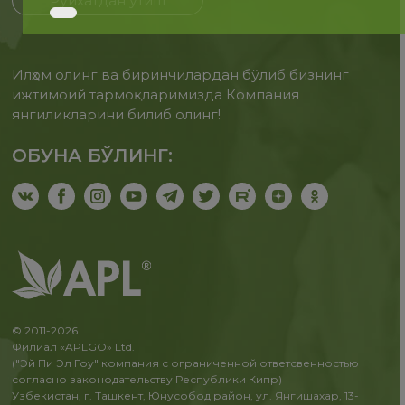
Рўйхатдан ўтиш
Илҳом олинг ва биринчилардан бўлиб бизнинг
ижтимоий тармоқларимизда Компания
янгиликларини билиб олинг!
ОБУНА БЎЛИНГ:
© 2011-2026
Филиал «APLGO» Ltd.
("Эй Пи Эл Гоу" компания с ограниченной ответсвенностью
согласно законодательству Республики Кипр)
Узбекистан, г. Ташкент, Юнусобод район, ул. Янгишахар, 13-