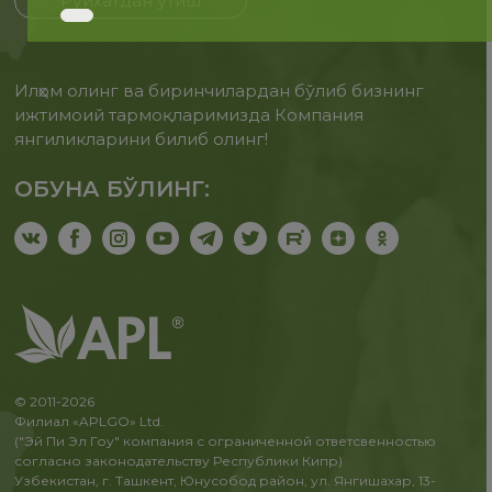
Рўйхатдан ўтиш
Илҳом олинг ва биринчилардан бўлиб бизнинг
ижтимоий тармоқларимизда Компания
янгиликларини билиб олинг!
ОБУНА БЎЛИНГ:
© 2011-2026
Филиал «APLGO» Ltd.
("Эй Пи Эл Гоу" компания с ограниченной ответсвенностью
согласно законодательству Республики Кипр)
Узбекистан, г. Ташкент, Юнусобод район, ул. Янгишахар, 13-