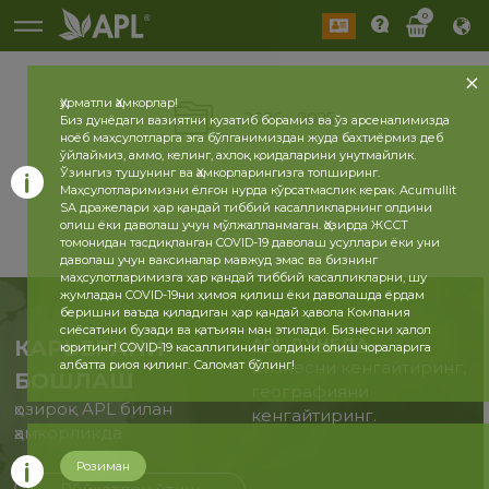
0
Ҳурматли Ҳамкорлар!
2026
2025
Биз дунёдаги вазиятни кузатиб борамиз ва ўз арсеналимизда
ноёб маҳсулотларга эга бўлганимиздан жуда бахтиёрмиз деб
ўйлаймиз, аммо, келинг, ахлоқ қоидаларини унутмайлик.
Ўзингиз тушунинг ва Ҳамкорларингизга топширинг.
Маҳсулотларимизни ёлғон нурда кўрсатмаслик керак. Acumullit
SA дражелари ҳар қандай тиббий касалликларнинг олдини
олиш ёки даволаш учун мўлжалланмаган. Ҳозирда ЖССТ
томонидан тасдиқланган COVID-19 даволаш усуллари ёки уни
даволаш учун ваксиналар мавжуд эмас ва бизнинг
маҳсулотларимизга ҳар қандай тиббий касалликларни, шу
жумладан COVID-19ни ҳимоя қилиш ёки даволашда ёрдам
беришни ваъда қиладиган ҳар қандай ҳавола Компания
сиёсатини бузади ва қатъиян ман этилади. Бизнесни ҳалол
APL ДУНЁДА
КАРЬЕРАНИ
юритинг! COVID-19 касаллигининг олдини олиш чораларига
албатта риоя қилинг. Саломат бўлинг!
Бизнесни кенгайтиринг,
БОШЛАШ
географияни
ҳозироқ APL билан
кенгайтиринг.
ҳамкорликда
Розиман