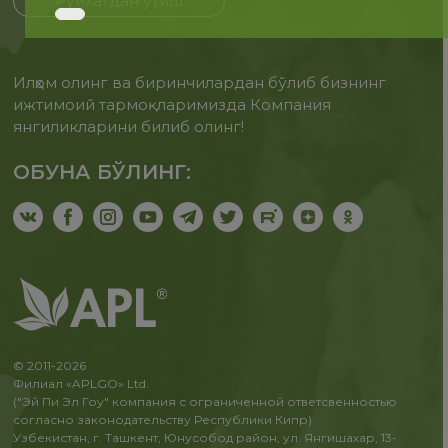
Рўйхатдан ўтиш
Илҳом олинг ва биринчилардан бўлиб бизнинг
ижтимоий тармоқларимизда Компания
янгиликларини билиб олинг!
ОБУНА БЎЛИНГ:
© 2011-2026
Филиал «APLGO» Ltd.
("Эй Пи Эл Гоу" компания с ограниченной ответсвенностью
согласно законодательству Республики Кипр)
Узбекистан, г. Ташкент, Юнусобод район, ул. Янгишахар, 13-