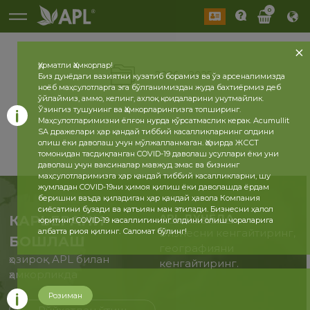
0
Ҳурматли Ҳамкорлар!
2026
2025
Биз дунёдаги вазиятни кузатиб борамиз ва ўз арсеналимизда
ноёб маҳсулотларга эга бўлганимиздан жуда бахтиёрмиз деб
ўйлаймиз, аммо, келинг, ахлоқ қоидаларини унутмайлик.
Ўзингиз тушунинг ва Ҳамкорларингизга топширинг.
Маҳсулотларимизни ёлғон нурда кўрсатмаслик керак. Acumullit
SA дражелари ҳар қандай тиббий касалликларнинг олдини
олиш ёки даволаш учун мўлжалланмаган. Ҳозирда ЖССТ
томонидан тасдиқланган COVID-19 даволаш усуллари ёки уни
даволаш учун ваксиналар мавжуд эмас ва бизнинг
маҳсулотларимизга ҳар қандай тиббий касалликларни, шу
жумладан COVID-19ни ҳимоя қилиш ёки даволашда ёрдам
беришни ваъда қиладиган ҳар қандай ҳавола Компания
сиёсатини бузади ва қатъиян ман этилади. Бизнесни ҳалол
APL ДУНЁДА
КАРЬЕРАНИ
юритинг! COVID-19 касаллигининг олдини олиш чораларига
албатта риоя қилинг. Саломат бўлинг!
Бизнесни кенгайтиринг,
БОШЛАШ
географияни
ҳозироқ APL билан
кенгайтиринг.
ҳамкорликда
Розиман