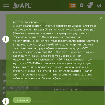
0
Ҳурматли Ҳамкорлар!
2026
2025
Биз дунёдаги вазиятни кузатиб борамиз ва ўз арсеналимизда
ноёб маҳсулотларга эга бўлганимиздан жуда бахтиёрмиз деб
ўйлаймиз, аммо, келинг, ахлоқ қоидаларини унутмайлик.
Ўзингиз тушунинг ва Ҳамкорларингизга топширинг.
Маҳсулотларимизни ёлғон нурда кўрсатмаслик керак. Acumullit
SA дражелари ҳар қандай тиббий касалликларнинг олдини
олиш ёки даволаш учун мўлжалланмаган. Ҳозирда ЖССТ
томонидан тасдиқланган COVID-19 даволаш усуллари ёки уни
даволаш учун ваксиналар мавжуд эмас ва бизнинг
маҳсулотларимизга ҳар қандай тиббий касалликларни, шу
жумладан COVID-19ни ҳимоя қилиш ёки даволашда ёрдам
беришни ваъда қиладиган ҳар қандай ҳавола Компания
сиёсатини бузади ва қатъиян ман этилади. Бизнесни ҳалол
APL ДУНЁДА
КАРЬЕРАНИ
юритинг! COVID-19 касаллигининг олдини олиш чораларига
албатта риоя қилинг. Саломат бўлинг!
Бизнесни кенгайтиринг,
БОШЛАШ
географияни
ҳозироқ APL билан
кенгайтиринг.
ҳамкорликда
Розиман