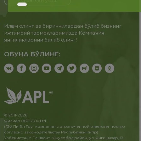
Рўйхатдан ўтиш
Илҳом олинг ва биринчилардан бўлиб бизнинг
ижтимоий тармоқларимизда Компания
янгиликларини билиб олинг!
ОБУНА БЎЛИНГ:
© 2011-2026
Филиал «APLGO» Ltd.
("Эй Пи Эл Гоу" компания с ограниченной ответсвенностью
согласно законодательству Республики Кипр)
Узбекистан, г. Ташкент, Юнусобод район, ул. Янгишахар, 13-