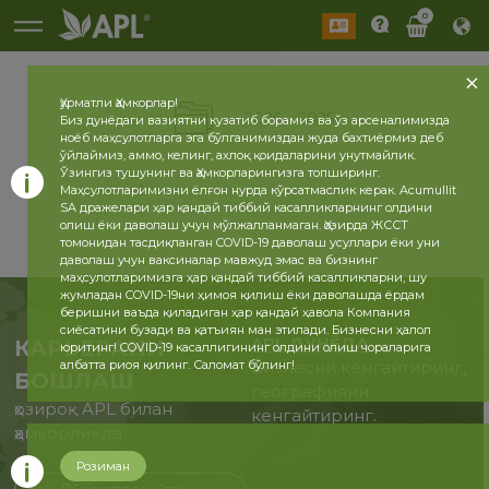
0
Ҳурматли Ҳамкорлар!
2026
2025
Биз дунёдаги вазиятни кузатиб борамиз ва ўз арсеналимизда
ноёб маҳсулотларга эга бўлганимиздан жуда бахтиёрмиз деб
ўйлаймиз, аммо, келинг, ахлоқ қоидаларини унутмайлик.
Ўзингиз тушунинг ва Ҳамкорларингизга топширинг.
Маҳсулотларимизни ёлғон нурда кўрсатмаслик керак. Acumullit
SA дражелари ҳар қандай тиббий касалликларнинг олдини
олиш ёки даволаш учун мўлжалланмаган. Ҳозирда ЖССТ
томонидан тасдиқланган COVID-19 даволаш усуллари ёки уни
даволаш учун ваксиналар мавжуд эмас ва бизнинг
маҳсулотларимизга ҳар қандай тиббий касалликларни, шу
жумладан COVID-19ни ҳимоя қилиш ёки даволашда ёрдам
беришни ваъда қиладиган ҳар қандай ҳавола Компания
сиёсатини бузади ва қатъиян ман этилади. Бизнесни ҳалол
APL ДУНЁДА
КАРЬЕРАНИ
юритинг! COVID-19 касаллигининг олдини олиш чораларига
албатта риоя қилинг. Саломат бўлинг!
Бизнесни кенгайтиринг,
БОШЛАШ
географияни
ҳозироқ APL билан
кенгайтиринг.
ҳамкорликда
Розиман