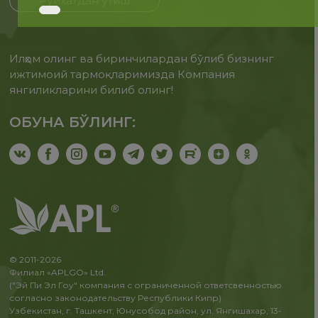
Рўйхатдан ўтиш
Илҳом олинг ва биринчилардан бўлиб бизнинг
ижтимоий тармоқларимизда Компания
янгиликларини билиб олинг!
ОБУНА БЎЛИНГ:
© 2011-2026
Филиал «APLGO» Ltd.
("Эй Пи Эл Гоу" компания с ограниченной ответсвенностью
согласно законодательству Республики Кипр)
Узбекистан, г. Ташкент, Юнусобод район, ул. Янгишахар, 13-