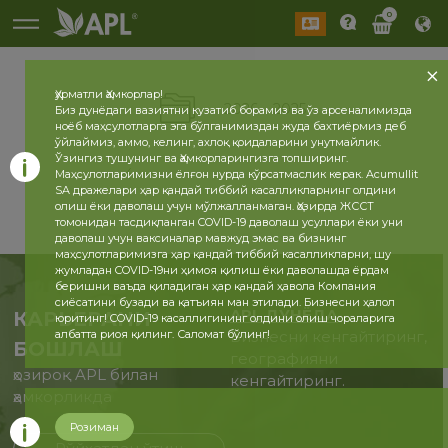
0
Ҳурматли Ҳамкорлар!
2026
2025
Биз дунёдаги вазиятни кузатиб борамиз ва ўз арсеналимизда
ноёб маҳсулотларга эга бўлганимиздан жуда бахтиёрмиз деб
ўйлаймиз, аммо, келинг, ахлоқ қоидаларини унутмайлик.
Ўзингиз тушунинг ва Ҳамкорларингизга топширинг.
Маҳсулотларимизни ёлғон нурда кўрсатмаслик керак. Acumullit
SA дражелари ҳар қандай тиббий касалликларнинг олдини
олиш ёки даволаш учун мўлжалланмаган. Ҳозирда ЖССТ
томонидан тасдиқланган COVID-19 даволаш усуллари ёки уни
даволаш учун ваксиналар мавжуд эмас ва бизнинг
маҳсулотларимизга ҳар қандай тиббий касалликларни, шу
жумладан COVID-19ни ҳимоя қилиш ёки даволашда ёрдам
беришни ваъда қиладиган ҳар қандай ҳавола Компания
сиёсатини бузади ва қатъиян ман этилади. Бизнесни ҳалол
APL ДУНЁДА
КАРЬЕРАНИ
юритинг! COVID-19 касаллигининг олдини олиш чораларига
албатта риоя қилинг. Саломат бўлинг!
Бизнесни кенгайтиринг,
БОШЛАШ
географияни
ҳозироқ APL билан
кенгайтиринг.
ҳамкорликда
Розиман