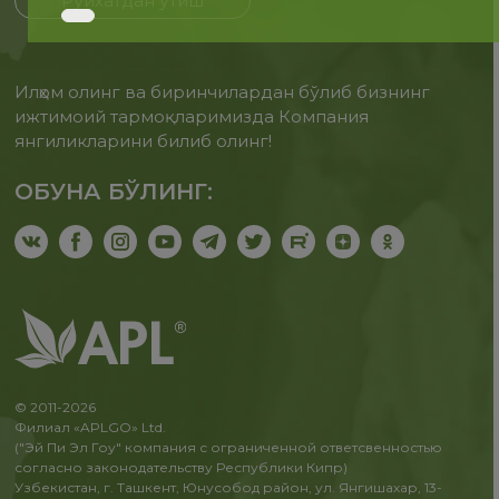
Рўйхатдан ўтиш
Илҳом олинг ва биринчилардан бўлиб бизнинг
ижтимоий тармоқларимизда Компания
янгиликларини билиб олинг!
ОБУНА БЎЛИНГ:
© 2011-2026
Филиал «APLGO» Ltd.
("Эй Пи Эл Гоу" компания с ограниченной ответсвенностью
согласно законодательству Республики Кипр)
Узбекистан, г. Ташкент, Юнусобод район, ул. Янгишахар, 13-