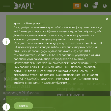
0
Ҳурматли Ҳамкорлар!
2026
2025
Биз дунёдаги вазиятни кузатиб борамиз ва ўз арсеналимизда
ноёб маҳсулотларга эга бўлганимиздан жуда бахтиёрмиз деб
ўйлаймиз, аммо, келинг, ахлоқ қоидаларини унутмайлик.
Ўзингиз тушунинг ва Ҳамкорларингизга топширинг.
Маҳсулотларимизни ёлғон нурда кўрсатмаслик керак. Acumullit
SA дражелари ҳар қандай тиббий касалликларнинг олдини
олиш ёки даволаш учун мўлжалланмаган. Ҳозирда ЖССТ
томонидан тасдиқланган COVID-19 даволаш усуллари ёки уни
даволаш учун ваксиналар мавжуд эмас ва бизнинг
маҳсулотларимизга ҳар қандай тиббий касалликларни, шу
жумладан COVID-19ни ҳимоя қилиш ёки даволашда ёрдам
беришни ваъда қиладиган ҳар қандай ҳавола Компания
сиёсатини бузади ва қатъиян ман этилади. Бизнесни ҳалол
APL ДУНЁДА
КАРЬЕРАНИ
юритинг! COVID-19 касаллигининг олдини олиш чораларига
албатта риоя қилинг. Саломат бўлинг!
Бизнесни кенгайтиринг,
БОШЛАШ
географияни
ҳозироқ APL билан
кенгайтиринг.
ҳамкорликда
Розиман