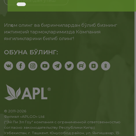
Рўйхатдан ўтиш
Илҳом олинг ва биринчилардан бўлиб бизнинг
ижтимоий тармоқларимизда Компания
янгиликларини билиб олинг!
ОБУНА БЎЛИНГ:
© 2011-2026
Филиал «APLGO» Ltd.
("Эй Пи Эл Гоу" компания с ограниченной ответсвенностью
согласно законодательству Республики Кипр)
Узбекистан, г. Ташкент, Юнусобод район, ул. Янгишахар, 13-