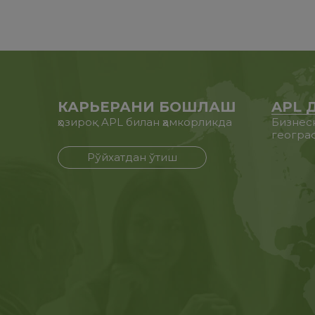
КАРЬЕРАНИ БОШЛАШ
APL 
ҳозироқ APL билан ҳамкорликда
Бизнес
геогра
Рўйхатдан ўтиш