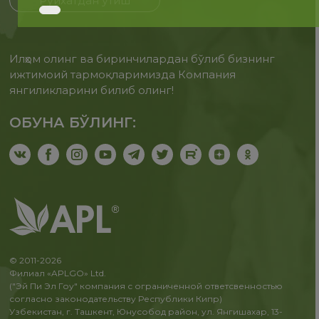
Рўйхатдан ўтиш
Илҳом олинг ва биринчилардан бўлиб бизнинг
ижтимоий тармоқларимизда Компания
янгиликларини билиб олинг!
ОБУНА БЎЛИНГ:
© 2011-2026
Филиал «APLGO» Ltd.
("Эй Пи Эл Гоу" компания с ограниченной ответсвенностью
согласно законодательству Республики Кипр)
Узбекистан, г. Ташкент, Юнусобод район, ул. Янгишахар, 13-