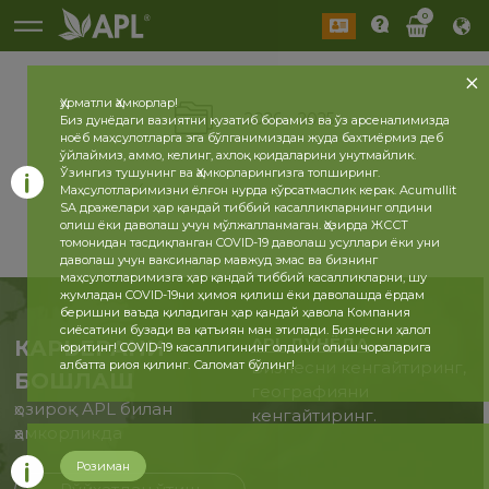
0
Ҳурматли Ҳамкорлар!
2026
2025
Биз дунёдаги вазиятни кузатиб борамиз ва ўз арсеналимизда
ноёб маҳсулотларга эга бўлганимиздан жуда бахтиёрмиз деб
ўйлаймиз, аммо, келинг, ахлоқ қоидаларини унутмайлик.
Ўзингиз тушунинг ва Ҳамкорларингизга топширинг.
Маҳсулотларимизни ёлғон нурда кўрсатмаслик керак. Acumullit
SA дражелари ҳар қандай тиббий касалликларнинг олдини
олиш ёки даволаш учун мўлжалланмаган. Ҳозирда ЖССТ
томонидан тасдиқланган COVID-19 даволаш усуллари ёки уни
даволаш учун ваксиналар мавжуд эмас ва бизнинг
маҳсулотларимизга ҳар қандай тиббий касалликларни, шу
жумладан COVID-19ни ҳимоя қилиш ёки даволашда ёрдам
беришни ваъда қиладиган ҳар қандай ҳавола Компания
сиёсатини бузади ва қатъиян ман этилади. Бизнесни ҳалол
APL ДУНЁДА
КАРЬЕРАНИ
юритинг! COVID-19 касаллигининг олдини олиш чораларига
албатта риоя қилинг. Саломат бўлинг!
Бизнесни кенгайтиринг,
БОШЛАШ
географияни
ҳозироқ APL билан
кенгайтиринг.
ҳамкорликда
Розиман