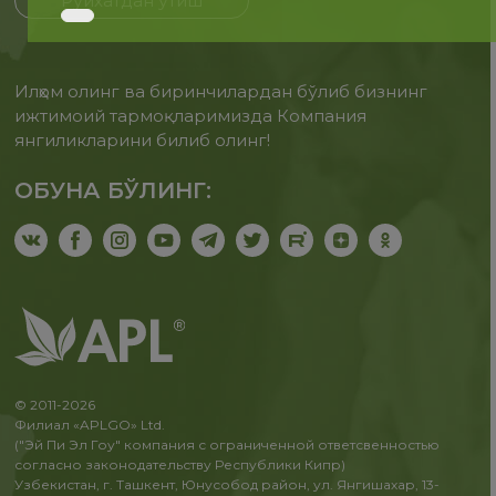
Рўйхатдан ўтиш
Илҳом олинг ва биринчилардан бўлиб бизнинг
ижтимоий тармоқларимизда Компания
янгиликларини билиб олинг!
ОБУНА БЎЛИНГ:
© 2011-2026
Филиал «APLGO» Ltd.
("Эй Пи Эл Гоу" компания с ограниченной ответсвенностью
согласно законодательству Республики Кипр)
Узбекистан, г. Ташкент, Юнусобод район, ул. Янгишахар, 13-