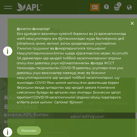
0
Ҳурматли Ҳамкорлар!
2026
2025
Биз дунёдаги вазиятни кузатиб борамиз ва ўз арсеналимизда
ноёб маҳсулотларга эга бўлганимиздан жуда бахтиёрмиз деб
ўйлаймиз, аммо, келинг, ахлоқ қоидаларини унутмайлик.
Ўзингиз тушунинг ва Ҳамкорларингизга топширинг.
Маҳсулотларимизни ёлғон нурда кўрсатмаслик керак. Acumullit
SA дражелари ҳар қандай тиббий касалликларнинг олдини
олиш ёки даволаш учун мўлжалланмаган. Ҳозирда ЖССТ
томонидан тасдиқланган COVID-19 даволаш усуллари ёки уни
даволаш учун ваксиналар мавжуд эмас ва бизнинг
маҳсулотларимизга ҳар қандай тиббий касалликларни, шу
жумладан COVID-19ни ҳимоя қилиш ёки даволашда ёрдам
беришни ваъда қиладиган ҳар қандай ҳавола Компания
сиёсатини бузади ва қатъиян ман этилади. Бизнесни ҳалол
APL ДУНЁДА
КАРЬЕРАНИ
юритинг! COVID-19 касаллигининг олдини олиш чораларига
албатта риоя қилинг. Саломат бўлинг!
Бизнесни кенгайтиринг,
БОШЛАШ
географияни
ҳозироқ APL билан
кенгайтиринг.
ҳамкорликда
Розиман