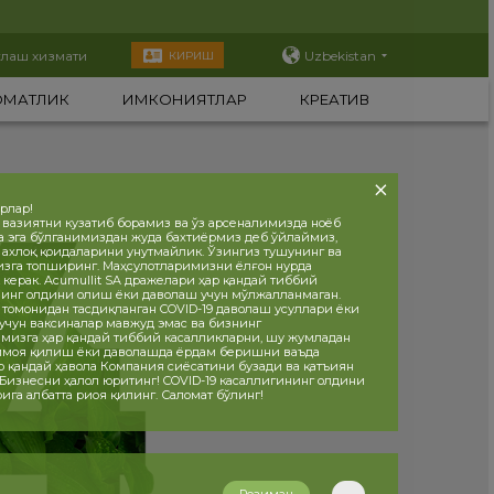
тлаш хизмати
Uzbekistan
КИРИШ
ОМАТЛИК
ИМКОНИЯТЛАР
КРЕАТИВ
орлар!
 вазиятни кузатиб борамиз ва ўз арсеналимизда ноёб
а эга бўлганимиздан жуда бахтиёрмиз деб ўйлаймиз,
, ахлоқ қоидаларини унутмайлик. Ўзингиз тушунинг ва
изга топширинг. Маҳсулотларимизни ёлғон нурда
 керак. Acumullit SA дражелари ҳар қандай тиббий
инг олдини олиш ёки даволаш учун мўлжалланмаган.
 томонидан тасдиқланган COVID-19 даволаш усуллари ёки
учун ваксиналар мавжуд эмас ва бизнинг
мизга ҳар қандай тиббий касалликларни, шу жумладан
ҳимоя қилиш ёки даволашда ёрдам беришни ваъда
р қандай ҳавола Компания сиёсатини бузади ва қатъиян
 Бизнесни ҳалол юритинг! COVID-19 касаллигининг олдини
ига албатта риоя қилинг. Саломат бўлинг!