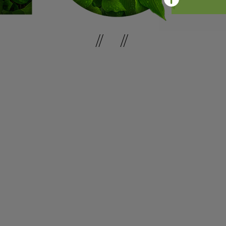
// //