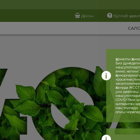
Дўкон
Қўллаб-қувва
САЛ
Ҳурматли Ҳамк
Биз дунёдаги
маҳсулотларг
аммо, келинг
Ҳамкорларинг
кўрсатмаслик
касалликларн
Ҳозирда ЖССТ
уни даволаш 
маҳсулотлари
COVID-19ни 
қиладиган ҳа
ман этилади.
олиш чоралар