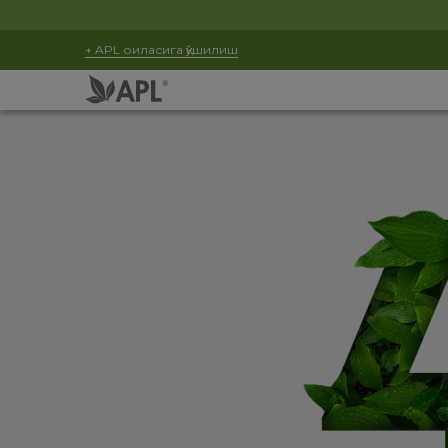
+ APL оиласига қўшилиш