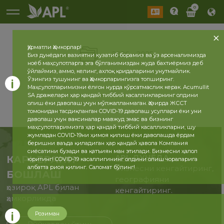
0
Ҳурматли Ҳамкорлар!
2026
2025
Биз дунёдаги вазиятни кузатиб борамиз ва ўз арсеналимизда
ноёб маҳсулотларга эга бўлганимиздан жуда бахтиёрмиз деб
ўйлаймиз, аммо, келинг, ахлоқ қоидаларини унутмайлик.
Ўзингиз тушунинг ва Ҳамкорларингизга топширинг.
Маҳсулотларимизни ёлғон нурда кўрсатмаслик керак. Acumullit
SA дражелари ҳар қандай тиббий касалликларнинг олдини
олиш ёки даволаш учун мўлжалланмаган. Ҳозирда ЖССТ
томонидан тасдиқланган COVID-19 даволаш усуллари ёки уни
даволаш учун ваксиналар мавжуд эмас ва бизнинг
маҳсулотларимизга ҳар қандай тиббий касалликларни, шу
жумладан COVID-19ни ҳимоя қилиш ёки даволашда ёрдам
беришни ваъда қиладиган ҳар қандай ҳавола Компания
сиёсатини бузади ва қатъиян ман этилади. Бизнесни ҳалол
APL ДУНЁДА
КАРЬЕРАНИ
юритинг! COVID-19 касаллигининг олдини олиш чораларига
албатта риоя қилинг. Саломат бўлинг!
Бизнесни кенгайтиринг,
БОШЛАШ
географияни
ҳозироқ APL билан
кенгайтиринг.
ҳамкорликда
Розиман