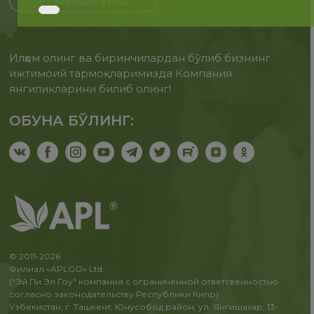
Рўйхатдан ўтиш
Илҳом олинг ва биринчилардан бўлиб бизнинг
ижтимоий тармоқларимизда Компания
янгиликларини билиб олинг!
ОБУНА БЎЛИНГ:
© 2011-2026
Филиал «APLGO» Ltd.
("Эй Пи Эл Гоу" компания с ограниченной ответсвенностью
согласно законодательству Республики Кипр)
Узбекистан, г. Ташкент, Юнусобод район, ул. Янгишахар, 13-