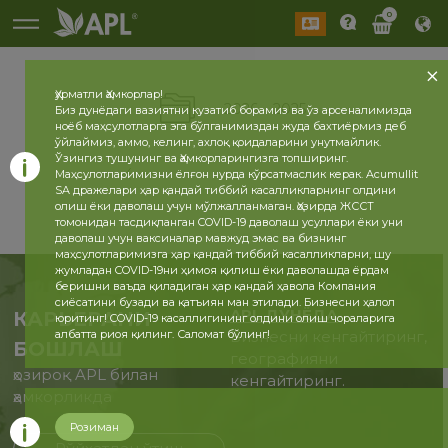
0
Ҳурматли Ҳамкорлар!
2026
2025
Биз дунёдаги вазиятни кузатиб борамиз ва ўз арсеналимизда
ноёб маҳсулотларга эга бўлганимиздан жуда бахтиёрмиз деб
ўйлаймиз, аммо, келинг, ахлоқ қоидаларини унутмайлик.
Ўзингиз тушунинг ва Ҳамкорларингизга топширинг.
Маҳсулотларимизни ёлғон нурда кўрсатмаслик керак. Acumullit
SA дражелари ҳар қандай тиббий касалликларнинг олдини
олиш ёки даволаш учун мўлжалланмаган. Ҳозирда ЖССТ
томонидан тасдиқланган COVID-19 даволаш усуллари ёки уни
даволаш учун ваксиналар мавжуд эмас ва бизнинг
маҳсулотларимизга ҳар қандай тиббий касалликларни, шу
жумладан COVID-19ни ҳимоя қилиш ёки даволашда ёрдам
беришни ваъда қиладиган ҳар қандай ҳавола Компания
сиёсатини бузади ва қатъиян ман этилади. Бизнесни ҳалол
APL ДУНЁДА
КАРЬЕРАНИ
юритинг! COVID-19 касаллигининг олдини олиш чораларига
албатта риоя қилинг. Саломат бўлинг!
Бизнесни кенгайтиринг,
БОШЛАШ
географияни
ҳозироқ APL билан
кенгайтиринг.
ҳамкорликда
Розиман