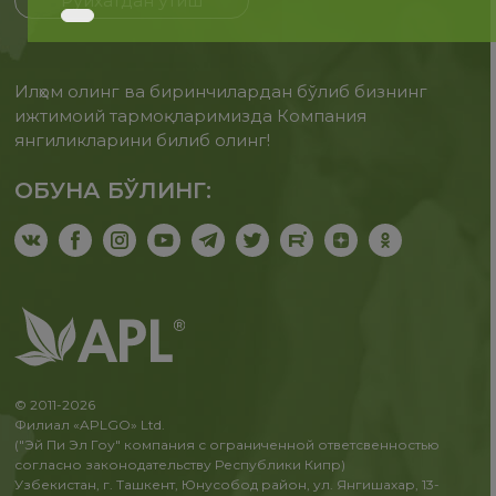
Рўйхатдан ўтиш
Илҳом олинг ва биринчилардан бўлиб бизнинг
ижтимоий тармоқларимизда Компания
янгиликларини билиб олинг!
ОБУНА БЎЛИНГ:
© 2011-2026
Филиал «APLGO» Ltd.
("Эй Пи Эл Гоу" компания с ограниченной ответсвенностью
согласно законодательству Республики Кипр)
Узбекистан, г. Ташкент, Юнусобод район, ул. Янгишахар, 13-