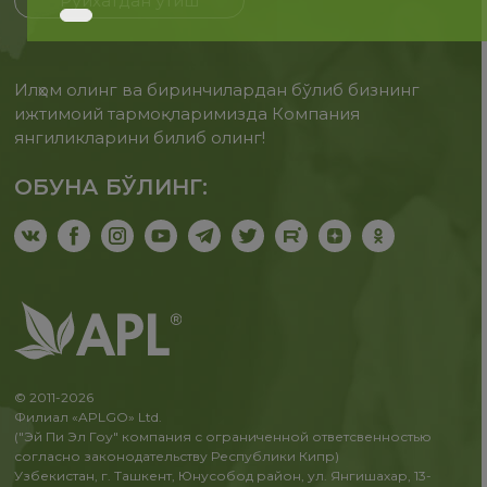
Рўйхатдан ўтиш
Илҳом олинг ва биринчилардан бўлиб бизнинг
ижтимоий тармоқларимизда Компания
янгиликларини билиб олинг!
ОБУНА БЎЛИНГ:
© 2011-2026
Филиал «APLGO» Ltd.
("Эй Пи Эл Гоу" компания с ограниченной ответсвенностью
согласно законодательству Республики Кипр)
Узбекистан, г. Ташкент, Юнусобод район, ул. Янгишахар, 13-