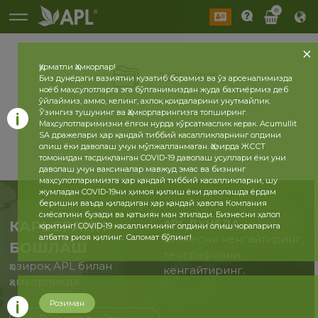
0
Ҳурматли Ҳамкорлар!
2026
2025
Биз дунёдаги вазиятни кузатиб борамиз ва ўз арсеналимизда
ноёб маҳсулотларга эга бўлганимиздан жуда бахтиёрмиз деб
ўйлаймиз, аммо, келинг, ахлоқ қоидаларини унутмайлик.
Ўзингиз тушунинг ва Ҳамкорларингизга топширинг.
Маҳсулотларимизни ёлғон нурда кўрсатмаслик керак. Acumullit
SA дражелари ҳар қандай тиббий касалликларнинг олдини
олиш ёки даволаш учун мўлжалланмаган. Ҳозирда ЖССТ
томонидан тасдиқланган COVID-19 даволаш усуллари ёки уни
даволаш учун ваксиналар мавжуд эмас ва бизнинг
маҳсулотларимизга ҳар қандай тиббий касалликларни, шу
жумладан COVID-19ни ҳимоя қилиш ёки даволашда ёрдам
беришни ваъда қиладиган ҳар қандай ҳавола Компания
сиёсатини бузади ва қатъиян ман этилади. Бизнесни ҳалол
APL ДУНЁДА
КАРЬЕРАНИ
юритинг! COVID-19 касаллигининг олдини олиш чораларига
албатта риоя қилинг. Саломат бўлинг!
Бизнесни кенгайтиринг,
БОШЛАШ
географияни
ҳозироқ APL билан
кенгайтиринг.
ҳамкорликда
Розиман