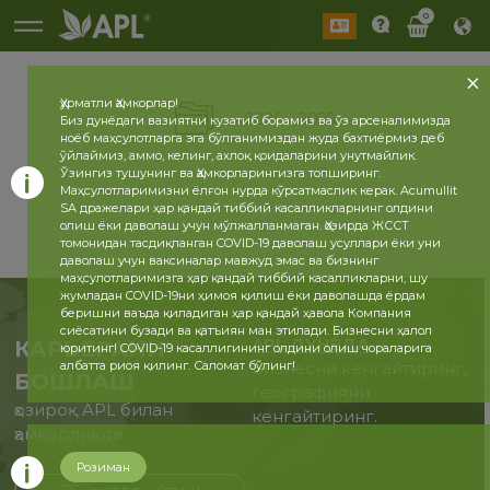
0
Ҳурматли Ҳамкорлар!
2026
2025
Биз дунёдаги вазиятни кузатиб борамиз ва ўз арсеналимизда
ноёб маҳсулотларга эга бўлганимиздан жуда бахтиёрмиз деб
ўйлаймиз, аммо, келинг, ахлоқ қоидаларини унутмайлик.
Ўзингиз тушунинг ва Ҳамкорларингизга топширинг.
Маҳсулотларимизни ёлғон нурда кўрсатмаслик керак. Acumullit
SA дражелари ҳар қандай тиббий касалликларнинг олдини
олиш ёки даволаш учун мўлжалланмаган. Ҳозирда ЖССТ
томонидан тасдиқланган COVID-19 даволаш усуллари ёки уни
даволаш учун ваксиналар мавжуд эмас ва бизнинг
маҳсулотларимизга ҳар қандай тиббий касалликларни, шу
жумладан COVID-19ни ҳимоя қилиш ёки даволашда ёрдам
беришни ваъда қиладиган ҳар қандай ҳавола Компания
сиёсатини бузади ва қатъиян ман этилади. Бизнесни ҳалол
APL ДУНЁДА
КАРЬЕРАНИ
юритинг! COVID-19 касаллигининг олдини олиш чораларига
албатта риоя қилинг. Саломат бўлинг!
Бизнесни кенгайтиринг,
БОШЛАШ
географияни
ҳозироқ APL билан
кенгайтиринг.
ҳамкорликда
Розиман