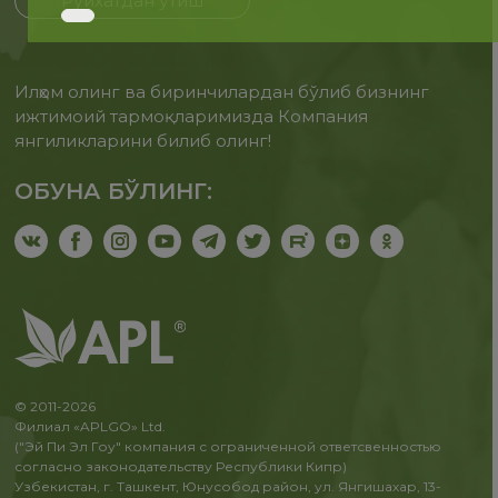
Рўйхатдан ўтиш
Илҳом олинг ва биринчилардан бўлиб бизнинг
ижтимоий тармоқларимизда Компания
янгиликларини билиб олинг!
ОБУНА БЎЛИНГ:
© 2011-2026
Филиал «APLGO» Ltd.
("Эй Пи Эл Гоу" компания с ограниченной ответсвенностью
согласно законодательству Республики Кипр)
Узбекистан, г. Ташкент, Юнусобод район, ул. Янгишахар, 13-