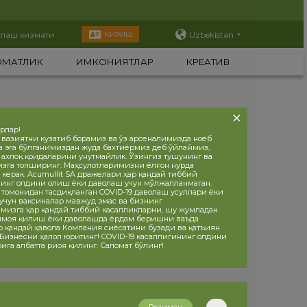
тлаш хизмати
Uzbekistan
КИРИШ
ОМАТЛИК
ИМКОНИЯТЛАР
КРЕАТИВ
орлар!
 вазиятни кузатиб борамиз ва ўз арсеналимизда ноёб
а эга бўлганимиздан жуда бахтиёрмиз деб ўйлаймиз,
, ахлоқ қоидаларини унутмайлик. Ўзингиз тушунинг ва
изга топширинг. Маҳсулотларимизни ёлғон нурда
 керак. Acumullit SA дражелари ҳар қандай тиббий
инг олдини олиш ёки даволаш учун мўлжалланмаган.
 томонидан тасдиқланган COVID-19 даволаш усуллари ёки
учун ваксиналар мавжуд эмас ва бизнинг
мизга ҳар қандай тиббий касалликларни, шу жумладан
ҳимоя қилиш ёки даволашда ёрдам беришни ваъда
р қандай ҳавола Компания сиёсатини бузади ва қатъиян
 Бизнесни ҳалол юритинг! COVID-19 касаллигининг олдини
ига албатта риоя қилинг. Саломат бўлинг!