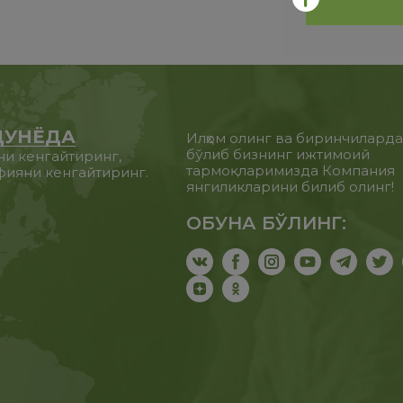
ДУНЁДА
Илҳом олинг ва биринчилард
бўлиб бизнинг ижтимоий
ни кенгайтиринг,
тармоқларимизда Компания
фияни кенгайтиринг.
янгиликларини билиб олинг!
ОБУНА БЎЛИНГ: