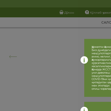
Дўкон
Қўллаб-қувва
САЛ
Ҳурматли Ҳамк
Биз дунёдаги
маҳсулотларг
аммо, келинг
Ҳамкорларинг
кўрсатмаслик
касалликларн
Ҳозирда ЖССТ
уни даволаш 
маҳсулотлари
COVID-19ни 
қиладиган ҳа
ман этилади.
олиш чоралар