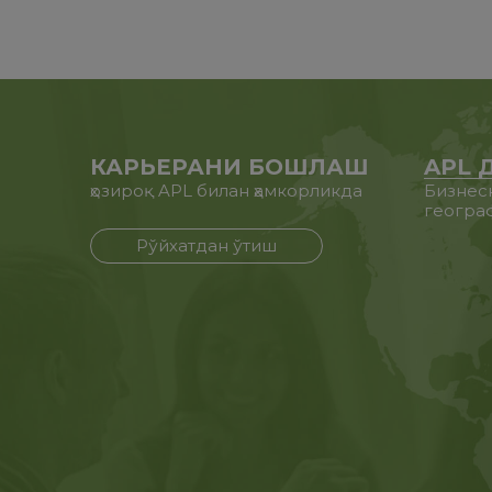
КАРЬЕРАНИ БОШЛАШ
APL 
ҳозироқ APL билан ҳамкорликда
Бизнес
геогра
Рўйхатдан ўтиш