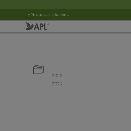
+ APL оиласига қўшилиш
2026
2025