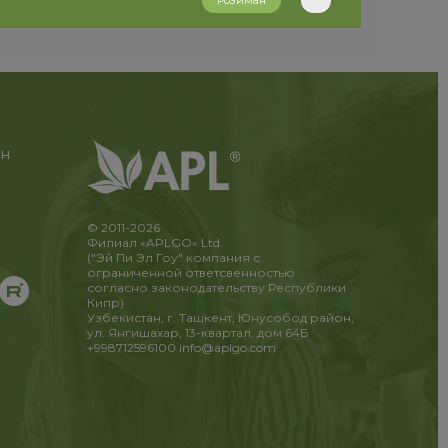
Розиман
ан
© 2011-2026
Филиал «APLGO» Ltd.
("Эй Пи Эл Гоу" компания с
ограниченной ответсвенностью
согласно законодательству Республики
Кипр)
Узбекистан, г. Ташкент, Юнусобод район,
ул. Янгишахар, 13-квартал, дом 64Б
+998712596100
info@aplgo.com