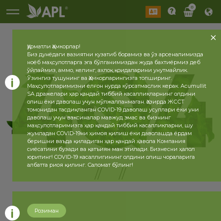
0
Ҳурматли Ҳамкорлар!
Биз дунёдаги вазиятни кузатиб борамиз ва ўз арсеналимизда
ноёб маҳсулотларга эга бўлганимиздан жуда бахтиёрмиз деб
ўйлаймиз, аммо, келинг, ахлоқ қоидаларини унутмайлик.
Ўзингиз тушунинг ва Ҳамкорларингизга топширинг.
Маҳсулотларимизни ёлғон нурда кўрсатмаслик керак. Acumullit
SA дражелари ҳар қандай тиббий касалликларнинг олдини
олиш ёки даволаш учун мўлжалланмаган. Ҳозирда ЖССТ
томонидан тасдиқланган COVID-19 даволаш усуллари ёки уни
даволаш учун ваксиналар мавжуд эмас ва бизнинг
маҳсулотларимизга ҳар қандай тиббий касалликларни, шу
жумладан COVID-19ни ҳимоя қилиш ёки даволашда ёрдам
беришни ваъда қиладиган ҳар қандай ҳавола Компания
сиёсатини бузади ва қатъиян ман этилади. Бизнесни ҳалол
юритинг! COVID-19 касаллигининг олдини олиш чораларига
албатта риоя қилинг. Саломат бўлинг!
// //
Розиман