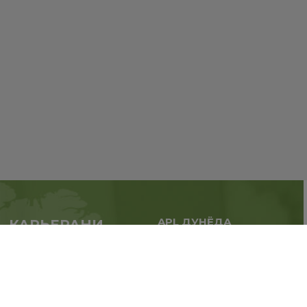
APL ДУНЁДА
КАРЬЕРАНИ
Бизнесни кенгайтиринг,
БОШЛАШ
географияни
ҳозироқ APL билан
кенгайтиринг.
ҳамкорликда