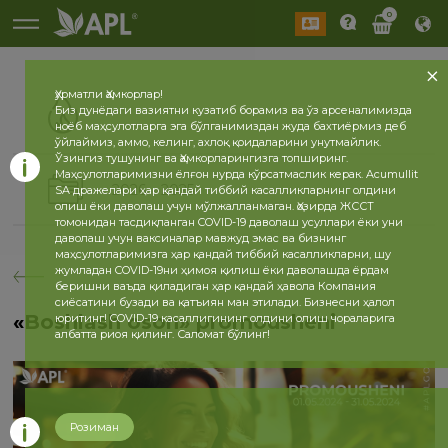
0
Ҳурматли Ҳамкорлар!
Биз дунёдаги вазиятни кузатиб борамиз ва ўз арсеналимизда
ноёб маҳсулотларга эга бўлганимиздан жуда бахтиёрмиз деб
ўйлаймиз, аммо, келинг, ахлоқ қоидаларини унутмайлик.
Ўзингиз тушунинг ва Ҳамкорларингизга топширинг.
Маҳсулотларимизни ёлғон нурда кўрсатмаслик керак. Acumullit
2026
2025
SA дражелари ҳар қандай тиббий касалликларнинг олдини
олиш ёки даволаш учун мўлжалланмаган. Ҳозирда ЖССТ
томонидан тасдиқланган COVID-19 даволаш усуллари ёки уни
даволаш учун ваксиналар мавжуд эмас ва бизнинг
маҳсулотларимизга ҳар қандай тиббий касалликларни, шу
жумладан COVID-19ни ҳимоя қилиш ёки даволашда ёрдам
беришни ваъда қиладиган ҳар қандай ҳавола Компания
сиёсатини бузади ва қатъиян ман этилади. Бизнесни ҳалол
«Boshlash oson» promousheni
юритинг! COVID-19 касаллигининг олдини олиш чораларига
албатта риоя қилинг. Саломат бўлинг!
Розиман