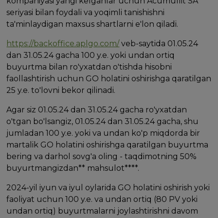
kompaniyasi yangi kelganlar uchun Acumullit SA
seriyasi bilan foydali va yoqimli tanishishni
ta'minlaydigan maxsus shartlarni e'lon qiladi.
https://backoffice.aplgo.com/
veb-saytida 01.05.24
dan 31.05.24 gacha 100 y.e. yoki undan ortiq
buyurtma bilan ro'yxatdan o'tishda hisobni
faollashtirish uchun GO holatini oshirishga qaratilgan
25 y.e. to'lovni bekor qilinadi.
Agar siz 01.05.24 dan 31.05.24 gacha ro'yxatdan
o'tgan bo'lsangiz, 01.05.24 dan 31.05.24 gacha, shu
jumladan 100 y.e. yoki va undan ko'p miqdorda bir
martalik GO holatini oshirishga qaratilgan buyurtma
bering va darhol sovg'a oling - taqdimotning 50%
buyurtmangizdan** mahsulot****.
2024-yil iyun va iyul oylarida GO holatini oshirish yoki
faoliyat uchun 100 y.e. va undan ortiq (80 PV yoki
undan ortiq) buyurtmalarni joylashtirishni davom