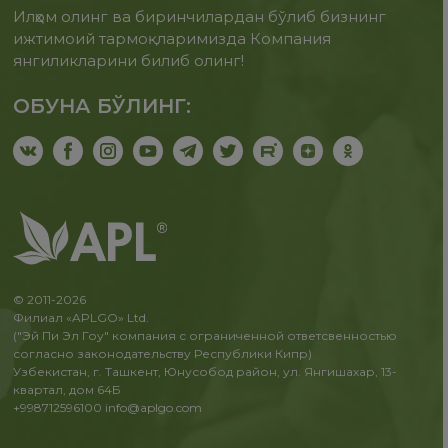
Илҳом олинг ва биринчилардан бўлиб бизнинг
ижтимоий тармоқларимизда Компания
янгиликларини билиб олинг!
ОБУНА БЎЛИНГ:
© 2011-2026
Филиал «APLGO» Ltd.
("Эй Пи Эл Гоу" компания с ограниченной ответсвенностью
согласно законодательству Республики Кипр)
Узбекистан, г. Ташкент, Юнусобод район, ул. Янгишахар, 13-
квартал, дом 64Б
+998712596100
info@aplgo.com