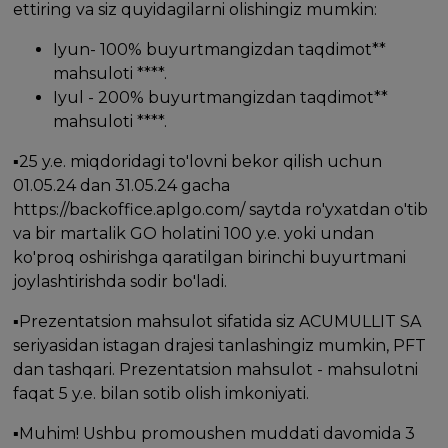
ettiring va siz quyidagilarni olishingiz mumkin:
Iyun- 100% buyurtmangizdan taqdimot**
mahsuloti ****.
Iyul - 200% buyurtmangizdan taqdimot**
mahsuloti ****.
▪️25 y.e. miqdoridagi to'lovni bekor qilish uchun
01.05.24 dan 31.05.24 gacha
https://backoffice.aplgo.com/ saytda ro'yxatdan o'tib
va bir martalik GO holatini 100 y.e. yoki undan
ko'proq oshirishga qaratilgan birinchi buyurtmani
joylashtirishda sodir bo'ladi.
▪️Prezentatsion mahsulot sifatida siz ACUMULLIT SA
seriyasidan istagan drajesi tanlashingiz mumkin, PFT
dan tashqari. Prezentatsion mahsulot - mahsulotni
faqat 5 y.e. bilan sotib olish imkoniyati.
▪️Muhim! Ushbu promoushen muddati davomida 3