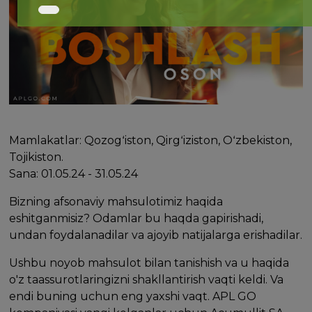
Mamlakatlar: Qozogʻiston, Qirgʻiziston, Oʻzbekiston,
Tojikiston.
Sana: 01.05.24 - 31.05.24
Bizning afsonaviy mahsulotimiz haqida
eshitganmisiz? Odamlar bu haqda gapirishadi,
undan foydalanadilar va ajoyib natijalarga erishadilar.
Ushbu noyob mahsulot bilan tanishish va u haqida
o'z taassurotlaringizni shakllantirish vaqti keldi. Va
endi buning uchun eng yaxshi vaqt. APL GO