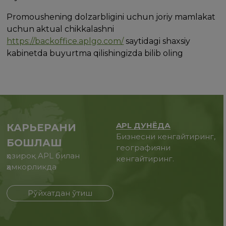
Promoushening dolzarbligini uchun joriy mamlakat
uchun aktual chikkalashni
https://backoffice.aplgo.com/
saytidagi shaxsiy
kabinetda buyurtma qilishingizda bilib oling
APL ДУНЁДА
КАРЬЕРАНИ
Бизнесни кенгайтиринг,
БОШЛАШ
географияни
ҳозироқ APL билан
кенгайтиринг.
ҳамкорликда
Рўйхатдан ўтиш