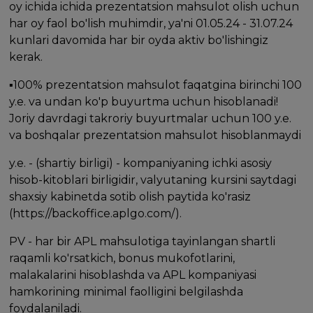
oy ichida ichida prezentatsion mahsulot olish uchun
har oy faol bo'lish muhimdir, ya'ni 01.05.24 - 31.07.24
kunlari davomida har bir oyda aktiv bo'lishingiz
kerak.
▪️100% prezentatsion mahsulot faqatgina birinchi 100
y.e. va undan ko'p buyurtma uchun hisoblanadi!
Joriy davrdagi takroriy buyurtmalar uchun 100 y.e.
va boshqalar prezentatsion mahsulot hisoblanmaydi
y.e. - (shartiy birligi) - kompaniyaning ichki asosiy
hisob-kitoblari birligidir, valyutaning kursini saytdagi
shaxsiy kabinetda sotib olish paytida ko'rasiz
(https://backoffice.aplgo.com/).
PV - har bir APL mahsulotiga tayinlangan shartli
raqamli ko'rsatkich, bonus mukofotlarini,
malakalarini hisoblashda va APL kompaniyasi
hamkorining minimal faolligini belgilashda
foydalaniladi.