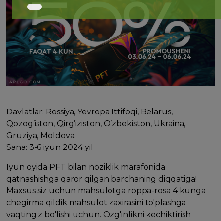
Davlatlar: Rossiya, Yevropa Ittifoqi, Belarus,
Qozog’iston, Qirg’iziston, O’zbekiston, Ukraina,
Gruziya, Moldova.
Sana: 3-6 iyun 2024 yil
Iyun oyida PFT bilan noziklik marafonida
qatnashishga qaror qilgan barchaning diqqatiga!
Maxsus siz uchun mahsulotga roppa-rosa 4 kunga
chegirma qildik mahsulot zaxirasini to'plashga
vaqtingiz bo'lishi uchun. Ozg'inlikni kechiktirish