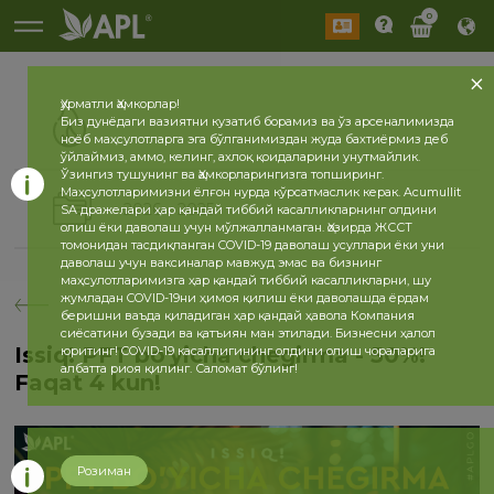
0
Ҳурматли Ҳамкорлар!
Биз дунёдаги вазиятни кузатиб борамиз ва ўз арсеналимизда
ноёб маҳсулотларга эга бўлганимиздан жуда бахтиёрмиз деб
ўйлаймиз, аммо, келинг, ахлоқ қоидаларини унутмайлик.
Ўзингиз тушунинг ва Ҳамкорларингизга топширинг.
Маҳсулотларимизни ёлғон нурда кўрсатмаслик керак. Acumullit
2026
2025
SA дражелари ҳар қандай тиббий касалликларнинг олдини
олиш ёки даволаш учун мўлжалланмаган. Ҳозирда ЖССТ
томонидан тасдиқланган COVID-19 даволаш усуллари ёки уни
даволаш учун ваксиналар мавжуд эмас ва бизнинг
маҳсулотларимизга ҳар қандай тиббий касалликларни, шу
жумладан COVID-19ни ҳимоя қилиш ёки даволашда ёрдам
беришни ваъда қиладиган ҳар қандай ҳавола Компания
сиёсатини бузади ва қатъиян ман этилади. Бизнесни ҳалол
Issiq! PFT bo'yicha chegirma - 50%!
юритинг! COVID-19 касаллигининг олдини олиш чораларига
албатта риоя қилинг. Саломат бўлинг!
Faqat 4 kun!
Розиман