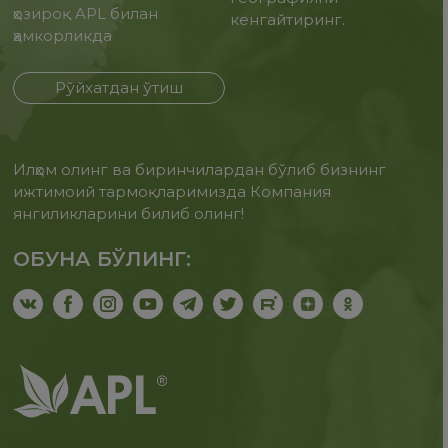
ҳозироқ APL билан
кенгайтиринг.
ҳамкорликда
Рўйхатдан ўтиш
Илҳом олинг ва биринчилардан бўлиб бизнинг
ижтимоий тармоқларимизда Компания
янгиликларини билиб олинг!
ОБУНА БЎЛИНГ: