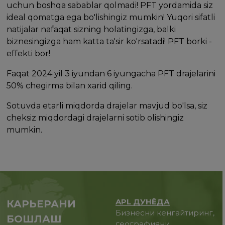
uchun boshqa sabablar qolmadi! PFT yordamida siz
ideal qomatga ega bo'lishingiz mumkin! Yuqori sifatli
natijalar nafaqat sizning holatingizga, balki
biznesingizga ham katta ta'sir ko'rsatadi! PFT borki -
effekti bor!
Faqat 2024 yil 3 iyundan 6 iyungacha PFT drajelarini
50% chegirma bilan xarid qiling.
Sotuvda etarli miqdorda drajelar mavjud bo'lsa, siz
cheksiz miqdordagi drajelarni sotib olishingiz
mumkin.
APL ДУНЁДА
КАРЬЕРАНИ
Бизнесни кенгайтиринг,
БОШЛАШ
географияни