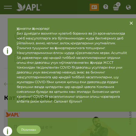
0
Ҳурматли Ҳамкорлар!
Биз дунёдаги вазиятни кузатиб борамиз ва ўз арсеналимизда
ноёб маҳсулотларга эга бўлганимиздан жуда бахтиёрмиз деб
ўйлаймиз, аммо, келинг, ахлоқ қоидаларини унутмайлик.
Ўзингиз тушунинг ва Ҳамкорларингизга топширинг.
Маҳсулотларимизни ёлғон нурда кўрсатмаслик керак. Acumullit
2026
2025
SA дражелари ҳар қандай тиббий касалликларнинг олдини
олиш ёки даволаш учун мўлжалланмаган. Ҳозирда ЖССТ
томонидан тасдиқланган COVID-19 даволаш усуллари ёки уни
даволаш учун ваксиналар мавжуд эмас ва бизнинг
маҳсулотларимизга ҳар қандай тиббий касалликларни, шу
жумладан COVID-19ни ҳимоя қилиш ёки даволашда ёрдам
беришни ваъда қиладиган ҳар қандай ҳавола Компания
сиёсатини бузади ва қатъиян ман этилади. Бизнесни ҳалол
Катта Апгрейд
юритинг! COVID-19 касаллигининг олдини олиш чораларига
албатта риоя қилинг. Саломат бўлинг!
Розиман