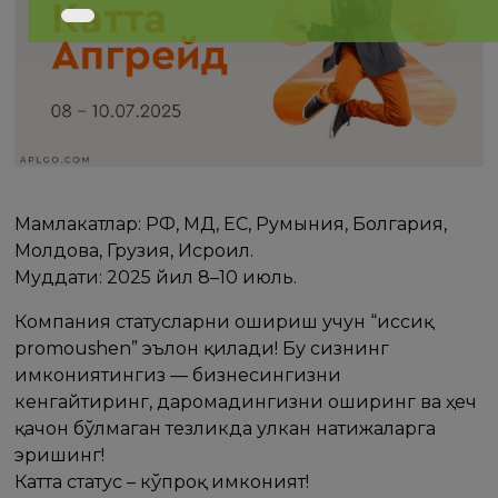
Мамлакатлар: РФ, МДҲ, ЕС, Румыния, Болгария,
Молдова, Грузия, Исроил.
Муддати: 2025 йил 8–10 июль.
Компания статусларни ошириш учун “иссиқ
promoushen” эълон қилади! Бу сизнинг
имкониятингиз — бизнесингизни
кенгайтиринг, даромадингизни оширинг ва ҳеч
қачон бўлмаган тезликда улкан натижаларга
эришинг!
Катта статус – кўпроқ имконият!