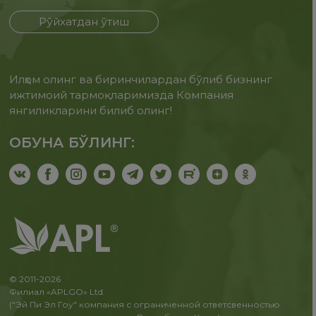
Рўйхатдан ўтиш
Илҳом олинг ва биринчилардан бўлиб бизнинг
ижтимоий тармоқларимизда Компания
янгиликларини билиб олинг!
ОБУНА БЎЛИНГ:
© 2011-2026
Филиал «APLGO» Ltd.
("Эй Пи Эл Гоу" компания с ограниченной ответсвенностью