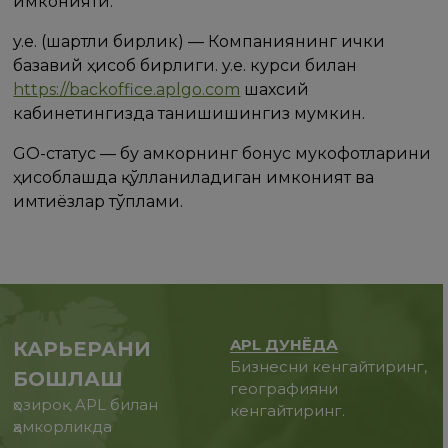
имконияти.
y.e. (шартли бирлик) — Компаниянинг ички
базавий ҳисоб бирлиги. y.e. курси билан
https://backoffice.aplgo.com
шахсий
кабинетингизда танишишингиз мумкин.
GO-статус — бу Ҳамкорнинг бонус мукофотларини
ҳисоблашда қўлланиладиган имконият ва
имтиёзлар тўплами.
APL ДУНЁДА
КАРЬЕРАНИ
Бизнесни кенгайтиринг,
БОШЛАШ
географияни
ҳозироқ APL билан
кенгайтиринг.
ҳамкорликда