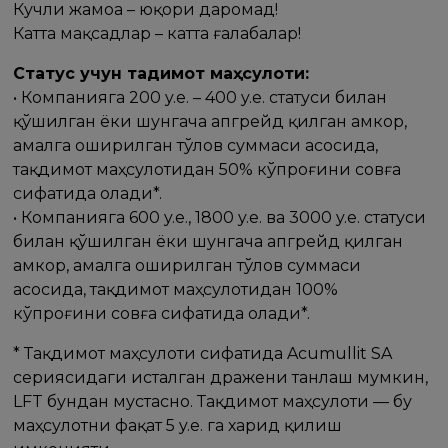
Кучли жамоа – юқори даромад!
Катта мақсадлар – катта ғалабалар!
Статус учун тақдимот маҳсулоти:
• Компанияга 200 y.e. – 400 y.e. статуси билан
қўшилган ёки шунгача апгрейд қилган Ҳамкор,
амалга оширилган тўлов суммаси асосида,
тақдимот маҳсулотидан 50% кўпроғини совға
сифатида олади*.
• Компанияга 600 y.e., 1800 y.e. ва 3000 y.e. статуси
билан қўшилган ёки шунгача апгрейд қилган
Ҳамкор, амалга оширилган тўлов суммаси
асосида, тақдимот маҳсулотидан 100%
кўпроғини совға сифатида олади*.
* Тақдимот маҳсулоти сифатида Acumullit SA
сериясидаги исталган дражени танлаш мумкин,
LFT бундан мустасно. Тақдимот маҳсулоти — бу
маҳсулотни фақат 5 y.e. га харид қилиш