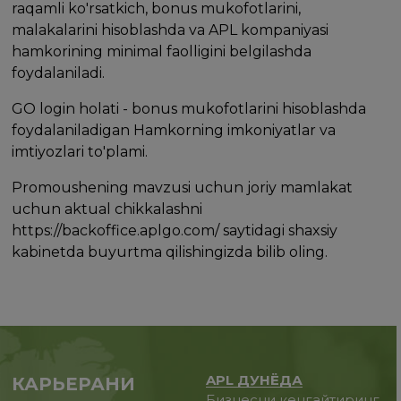
raqamli ko'rsatkich, bonus mukofotlarini,
malakalarini hisoblashda va APL kompaniyasi
hamkorining minimal faolligini belgilashda
foydalaniladi.
GO login holati - bonus mukofotlarini hisoblashda
foydalaniladigan Hamkorning imkoniyatlar va
imtiyozlari to'plami.
Promoushening mavzusi uchun joriy mamlakat
uchun aktual chikkalashni
https://backoffice.aplgo.com/ saytidagi shaxsiy
kabinetda buyurtma qilishingizda bilib oling.
APL ДУНЁДА
КАРЬЕРАНИ
Бизнесни кенгайтиринг,