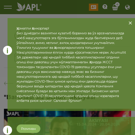
0
Ҳурматли Ҳамкорлар!
Биз дунёдаги вазиятни кузатиб борамиз ва ўз арсеналимизда
ноёб маҳсулотларга эга бўлганимиздан жуда бахтиёрмиз деб
ўйлаймиз, аммо, келинг, ахлоқ қоидаларини унутмайлик.
Ўзингиз тушунинг ва Ҳамкорларингизга топширинг.
Маҳсулотларимизни ёлғон нурда кўрсатмаслик керак. Acumullit
2026
2025
SA дражелари ҳар қандай тиббий касалликларнинг олдини
олиш ёки даволаш учун мўлжалланмаган. Ҳозирда ЖССТ
томонидан тасдиқланган COVID-19 даволаш усуллари ёки уни
даволаш учун ваксиналар мавжуд эмас ва бизнинг
маҳсулотларимизга ҳар қандай тиббий касалликларни, шу
жумладан COVID-19ни ҳимоя қилиш ёки даволашда ёрдам
беришни ваъда қиладиган ҳар қандай ҳавола Компания
сиёсатини бузади ва қатъиян ман этилади. Бизнесни ҳалол
"Barchasi siz uchun" aksiyasi
юритинг! COVID-19 касаллигининг олдини олиш чораларига
албатта риоя қилинг. Саломат бўлинг!
Розиман