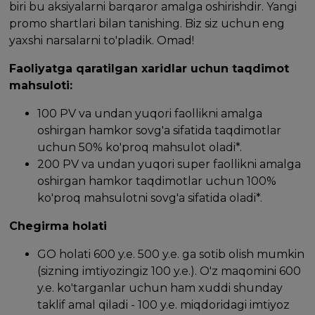
biri bu aksiyalarni barqaror amalga oshirishdir. Yangi
promo shartlari bilan tanishing. Biz siz uchun eng
yaxshi narsalarni to'pladik. Omad!
Faoliyatga qaratilgan xaridlar uchun taqdimot
mahsuloti:
100 PV va undan yuqori faollikni amalga
oshirgan hamkor sovg'a sifatida taqdimotlar
uchun 50% ko'proq mahsulot oladi*.
200 PV va undan yuqori super faollikni amalga
oshirgan hamkor taqdimotlar uchun 100%
ko'proq mahsulotni sovg'a sifatida oladi*.
Chegirma holati
GO holati 600 y.e. 500 y.e. ga sotib olish mumkin
(sizning imtiyozingiz 100 y.e.). O'z maqomini 600
y.e. ko'targanlar uchun ham xuddi shunday
taklif amal qiladi - 100 y.e. miqdoridagi imtiyoz