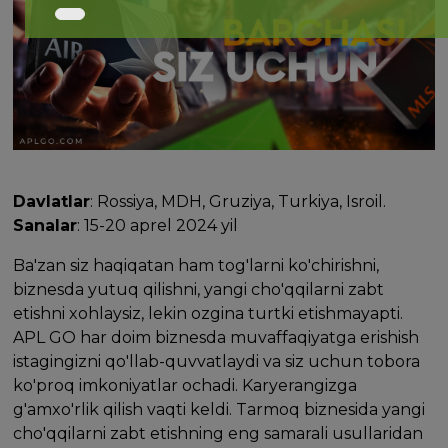
Davlatlar
: Rossiya, MDH, Gruziya, Turkiya, Isroil.
Sanalar
: 15-20 aprel 2024 yil
Ba'zan siz haqiqatan ham tog'larni ko'chirishni,
biznesda yutuq qilishni, yangi cho'qqilarni zabt
etishni xohlaysiz, lekin ozgina turtki etishmayapti.
APL GO har doim biznesda muvaffaqiyatga erishish
istagingizni qo'llab-quvvatlaydi va siz uchun tobora
ko'proq imkoniyatlar ochadi. Karyerangizga
g'amxo'rlik qilish vaqti keldi. Tarmoq biznesida yangi
cho'qqilarni zabt etishning eng samarali usullaridan