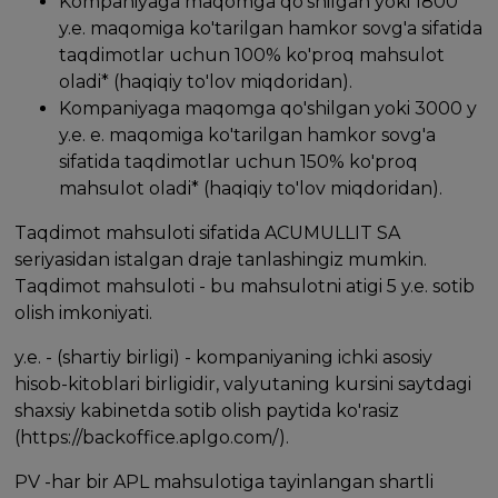
Kompaniyaga maqomga qo'shilgan yoki 1800
y.e. maqomiga ko'tarilgan hamkor sovg'a sifatida
taqdimotlar uchun 100% ko'proq mahsulot
oladi* (haqiqiy to'lov miqdoridan).
Kompaniyaga maqomga qo'shilgan yoki 3000 y
y.e. e. maqomiga ko'tarilgan hamkor sovg'a
sifatida taqdimotlar uchun 150% ko'proq
mahsulot oladi* (haqiqiy to'lov miqdoridan).
Taqdimot mahsuloti sifatida ACUMULLIT SA
seriyasidan istalgan draje tanlashingiz mumkin.
Taqdimot mahsuloti - bu mahsulotni atigi 5 y.e. sotib
olish imkoniyati.
y.e. - (shartiy birligi) - kompaniyaning ichki asosiy
hisob-kitoblari birligidir, valyutaning kursini saytdagi
shaxsiy kabinetda sotib olish paytida ko'rasiz
(https://backoffice.aplgo.com/).
PV -har bir APL mahsulotiga tayinlangan shartli