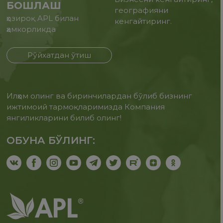
БОШЛАШ
географияни
ҳозироқ APL билан
кенгайтиринг.
ҳамкорликда
Рўйхатдан ўтиш
Илҳом олинг ва биринчилардан бўлиб бизнинг
ижтимоий тармоқларимизда Компания
янгиликларини билиб олинг!
ОБУНА БЎЛИНГ: