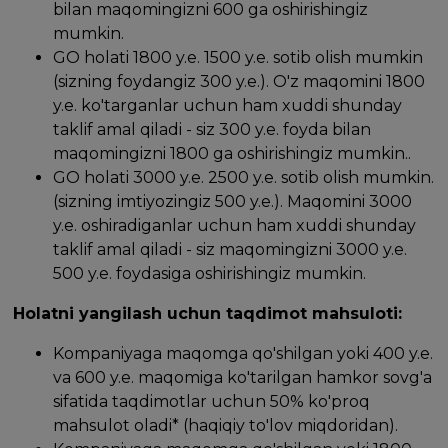
bilan maqomingizni 600 ga oshirishingiz
mumkin.
GO holati 1800 y.e. 1500 y.e. sotib olish mumkin
(sizning foydangiz 300 y.e.). O'z maqomini 1800
y.e. ko'targanlar uchun ham xuddi shunday
taklif amal qiladi - siz 300 y.e. foyda bilan
maqomingizni 1800 ga oshirishingiz mumkin..
GO holati 3000 y.e. 2500 y.e. sotib olish mumkin.
(sizning imtiyozingiz 500 y.e.). Maqomini 3000
y.e. oshiradiganlar uchun ham xuddi shunday
taklif amal qiladi - siz maqomingizni 3000 y.e.
500 y.e. foydasiga oshirishingiz mumkin.
Holatni yangilash uchun taqdimot mahsuloti:
Kompaniyaga maqomga qo'shilgan yoki 400 y.e.
va 600 y.e. maqomiga ko'tarilgan hamkor sovg'a
sifatida taqdimotlar uchun 50% ko'proq
mahsulot oladi* (haqiqiy to'lov miqdoridan).