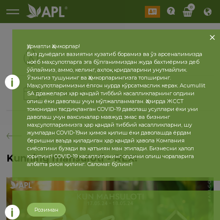
0
Ҳурматли Ҳамкорлар!
Биз дунёдаги вазиятни кузатиб борамиз ва ўз арсеналимизда
ноёб маҳсулотларга эга бўлганимиздан жуда бахтиёрмиз деб
ўйлаймиз, аммо, келинг, ахлоқ қоидаларини унутмайлик.
Ўзингиз тушунинг ва Ҳамкорларингизга топширинг.
Маҳсулотларимизни ёлғон нурда кўрсатмаслик керак. Acumullit
2026
2025
SA дражелари ҳар қандай тиббий касалликларнинг олдини
олиш ёки даволаш учун мўлжалланмаган. Ҳозирда ЖССТ
томонидан тасдиқланган COVID-19 даволаш усуллари ёки уни
даволаш учун ваксиналар мавжуд эмас ва бизнинг
маҳсулотларимизга ҳар қандай тиббий касалликларни, шу
жумладан COVID-19ни ҳимоя қилиш ёки даволашда ёрдам
беришни ваъда қиладиган ҳар қандай ҳавола Компания
сиёсатини бузади ва қатъиян ман этилади. Бизнесни ҳалол
Kunning mahsuloti - RLX!
юритинг! COVID-19 касаллигининг олдини олиш чораларига
албатта риоя қилинг. Саломат бўлинг!
Розиман