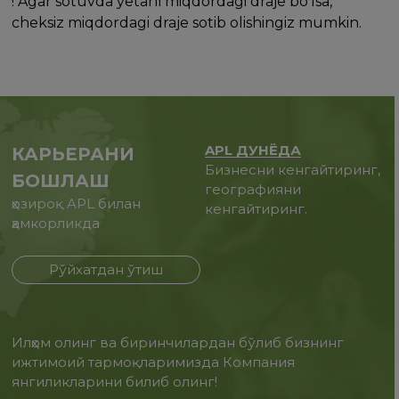
! Agar sotuvda yetarli miqdordagi draje bo'lsa,
cheksiz miqdordagi draje sotib olishingiz mumkin.
APL ДУНЁДА
КАРЬЕРАНИ
Бизнесни кенгайтиринг,
БОШЛАШ
географияни
ҳозироқ APL билан
кенгайтиринг.
ҳамкорликда
Рўйхатдан ўтиш
Илҳом олинг ва биринчилардан бўлиб бизнинг
ижтимоий тармоқларимизда Компания
янгиликларини билиб олинг!