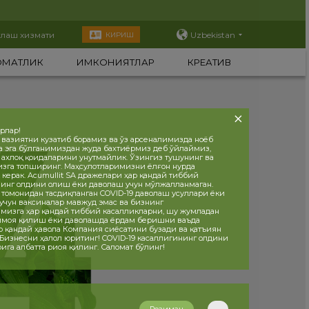
тлаш хизмати
Uzbekistan
КИРИШ
ОМАТЛИК
ИМКОНИЯТЛАР
КРЕАТИВ
орлар!
 вазиятни кузатиб борамиз ва ўз арсеналимизда ноёб
а эга бўлганимиздан жуда бахтиёрмиз деб ўйлаймиз,
, ахлоқ қоидаларини унутмайлик. Ўзингиз тушунинг ва
изга топширинг. Маҳсулотларимизни ёлғон нурда
 керак. Acumullit SA дражелари ҳар қандай тиббий
инг олдини олиш ёки даволаш учун мўлжалланмаган.
 томонидан тасдиқланган COVID-19 даволаш усуллари ёки
учун ваксиналар мавжуд эмас ва бизнинг
мизга ҳар қандай тиббий касалликларни, шу жумладан
ҳимоя қилиш ёки даволашда ёрдам беришни ваъда
р қандай ҳавола Компания сиёсатини бузади ва қатъиян
 Бизнесни ҳалол юритинг! COVID-19 касаллигининг олдини
ига албатта риоя қилинг. Саломат бўлинг!