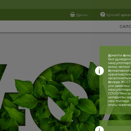
Дўкон
Қўллаб-қувва
САЛ
Ҳурматли Ҳамк
Биз дунёдаги
маҳсулотларг
аммо, келинг
Ҳамкорларинг
кўрсатмаслик
касалликларн
Ҳозирда ЖССТ
уни даволаш 
маҳсулотлари
COVID-19ни 
қиладиган ҳа
ман этилади.
олиш чоралар