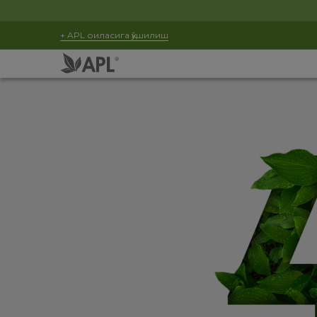
+ APL оиласига қўшилиш