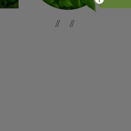
// //