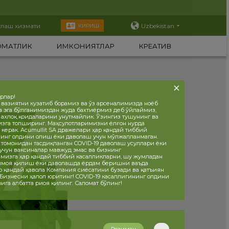
тлаш хизмати
Uzbekistan
КИРИШ
ОМАТЛИК
ИМКОНИЯТЛАР
КРЕАТИВ
орлар!
 вазиятни кузатиб борамиз ва ўз арсеналимизда ноёб
а эга бўлганимиздан жуда бахтиёрмиз деб ўйлаймиз,
, ахлоқ қоидаларини унутмайлик. Ўзингиз тушунинг ва
изга топширинг. Маҳсулотларимизни ёлғон нурда
 керак. Acumullit SA дражелари ҳар қандай тиббий
инг олдини олиш ёки даволаш учун мўлжалланмаган.
 томонидан тасдиқланган COVID-19 даволаш усуллари ёки
учун ваксиналар мавжуд эмас ва бизнинг
мизга ҳар қандай тиббий касалликларни, шу жумладан
ҳимоя қилиш ёки даволашда ёрдам беришни ваъда
р қандай ҳавола Компания сиёсатини бузади ва қатъиян
 Бизнесни ҳалол юритинг! COVID-19 касаллигининг олдини
ига албатта риоя қилинг. Саломат бўлинг!