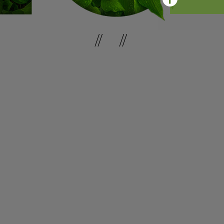
// //