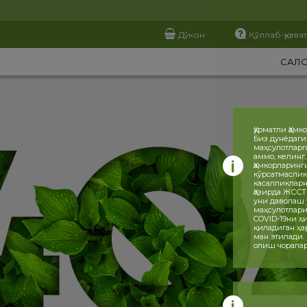
Дўкон
Қўллаб-қувва
САЛ
Ҳурматли Ҳамк
Биз дунёдаги
маҳсулотларг
аммо, келинг
Ҳамкорларинг
кўрсатмаслик
касалликларн
Ҳозирда ЖССТ
уни даволаш 
маҳсулотлари
COVID-19ни 
қиладиган ҳа
ман этилади.
олиш чоралар