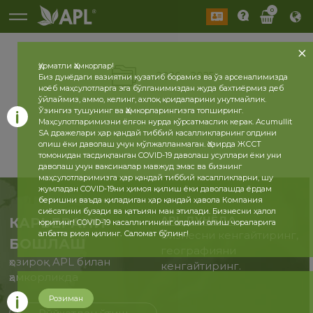
0
Ҳурматли Ҳамкорлар!
2026
2025
Биз дунёдаги вазиятни кузатиб борамиз ва ўз арсеналимизда
ноёб маҳсулотларга эга бўлганимиздан жуда бахтиёрмиз деб
ўйлаймиз, аммо, келинг, ахлоқ қоидаларини унутмайлик.
Ўзингиз тушунинг ва Ҳамкорларингизга топширинг.
Маҳсулотларимизни ёлғон нурда кўрсатмаслик керак. Acumullit
SA дражелари ҳар қандай тиббий касалликларнинг олдини
олиш ёки даволаш учун мўлжалланмаган. Ҳозирда ЖССТ
томонидан тасдиқланган COVID-19 даволаш усуллари ёки уни
даволаш учун ваксиналар мавжуд эмас ва бизнинг
маҳсулотларимизга ҳар қандай тиббий касалликларни, шу
жумладан COVID-19ни ҳимоя қилиш ёки даволашда ёрдам
беришни ваъда қиладиган ҳар қандай ҳавола Компания
сиёсатини бузади ва қатъиян ман этилади. Бизнесни ҳалол
APL ДУНЁДА
КАРЬЕРАНИ
юритинг! COVID-19 касаллигининг олдини олиш чораларига
албатта риоя қилинг. Саломат бўлинг!
Бизнесни кенгайтиринг,
БОШЛАШ
географияни
ҳозироқ APL билан
кенгайтиринг.
ҳамкорликда
Розиман