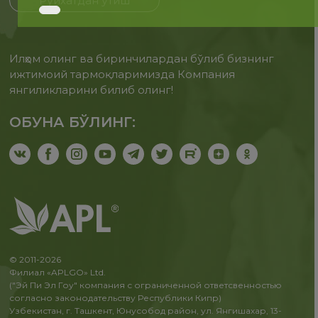
Рўйхатдан ўтиш
Илҳом олинг ва биринчилардан бўлиб бизнинг
ижтимоий тармоқларимизда Компания
янгиликларини билиб олинг!
ОБУНА БЎЛИНГ:
© 2011-2026
Филиал «APLGO» Ltd.
("Эй Пи Эл Гоу" компания с ограниченной ответсвенностью
согласно законодательству Республики Кипр)
Узбекистан, г. Ташкент, Юнусобод район, ул. Янгишахар, 13-