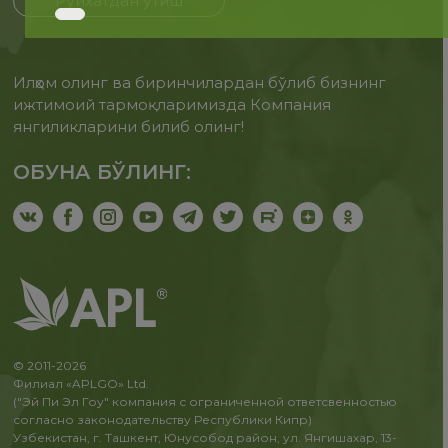
Рўйхатдан ўтиш
Илҳом олинг ва биринчилардан бўлиб бизнинг
ижтимоий тармоқларимизда Компания
янгиликларини билиб олинг!
ОБУНА БЎЛИНГ:
© 2011-2026
Филиал «APLGO» Ltd.
("Эй Пи Эл Гоу" компания с ограниченной ответсвенностью
согласно законодательству Республики Кипр)
Узбекистан, г. Ташкент, Юнусобод район, ул. Янгишахар, 13-