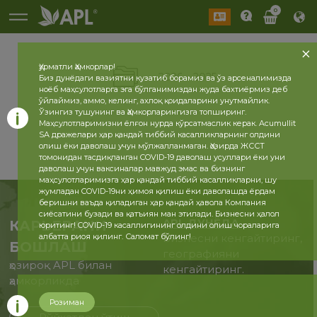
0
Ҳурматли Ҳамкорлар!
2026
2025
Биз дунёдаги вазиятни кузатиб борамиз ва ўз арсеналимизда
ноёб маҳсулотларга эга бўлганимиздан жуда бахтиёрмиз деб
ўйлаймиз, аммо, келинг, ахлоқ қоидаларини унутмайлик.
Ўзингиз тушунинг ва Ҳамкорларингизга топширинг.
Маҳсулотларимизни ёлғон нурда кўрсатмаслик керак. Acumullit
SA дражелари ҳар қандай тиббий касалликларнинг олдини
олиш ёки даволаш учун мўлжалланмаган. Ҳозирда ЖССТ
томонидан тасдиқланган COVID-19 даволаш усуллари ёки уни
даволаш учун ваксиналар мавжуд эмас ва бизнинг
маҳсулотларимизга ҳар қандай тиббий касалликларни, шу
жумладан COVID-19ни ҳимоя қилиш ёки даволашда ёрдам
беришни ваъда қиладиган ҳар қандай ҳавола Компания
сиёсатини бузади ва қатъиян ман этилади. Бизнесни ҳалол
APL ДУНЁДА
КАРЬЕРАНИ
юритинг! COVID-19 касаллигининг олдини олиш чораларига
албатта риоя қилинг. Саломат бўлинг!
Бизнесни кенгайтиринг,
БОШЛАШ
географияни
ҳозироқ APL билан
кенгайтиринг.
ҳамкорликда
Розиман