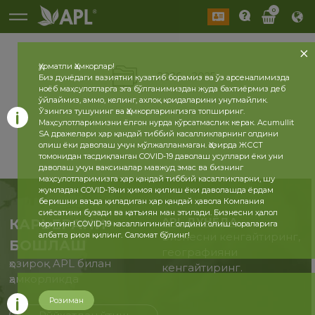
0
Ҳурматли Ҳамкорлар!
2026
2025
Биз дунёдаги вазиятни кузатиб борамиз ва ўз арсеналимизда
ноёб маҳсулотларга эга бўлганимиздан жуда бахтиёрмиз деб
ўйлаймиз, аммо, келинг, ахлоқ қоидаларини унутмайлик.
Ўзингиз тушунинг ва Ҳамкорларингизга топширинг.
Маҳсулотларимизни ёлғон нурда кўрсатмаслик керак. Acumullit
SA дражелари ҳар қандай тиббий касалликларнинг олдини
олиш ёки даволаш учун мўлжалланмаган. Ҳозирда ЖССТ
томонидан тасдиқланган COVID-19 даволаш усуллари ёки уни
даволаш учун ваксиналар мавжуд эмас ва бизнинг
маҳсулотларимизга ҳар қандай тиббий касалликларни, шу
жумладан COVID-19ни ҳимоя қилиш ёки даволашда ёрдам
беришни ваъда қиладиган ҳар қандай ҳавола Компания
сиёсатини бузади ва қатъиян ман этилади. Бизнесни ҳалол
APL ДУНЁДА
КАРЬЕРАНИ
юритинг! COVID-19 касаллигининг олдини олиш чораларига
албатта риоя қилинг. Саломат бўлинг!
Бизнесни кенгайтиринг,
БОШЛАШ
географияни
ҳозироқ APL билан
кенгайтиринг.
ҳамкорликда
Розиман