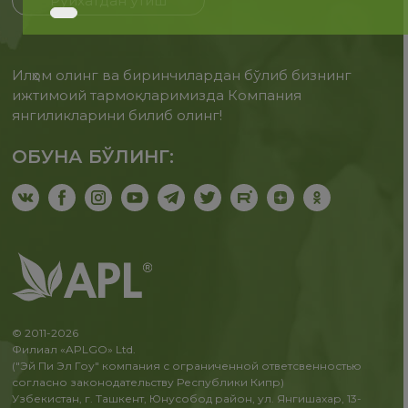
Рўйхатдан ўтиш
Илҳом олинг ва биринчилардан бўлиб бизнинг
ижтимоий тармоқларимизда Компания
янгиликларини билиб олинг!
ОБУНА БЎЛИНГ:
© 2011-2026
Филиал «APLGO» Ltd.
("Эй Пи Эл Гоу" компания с ограниченной ответсвенностью
согласно законодательству Республики Кипр)
Узбекистан, г. Ташкент, Юнусобод район, ул. Янгишахар, 13-