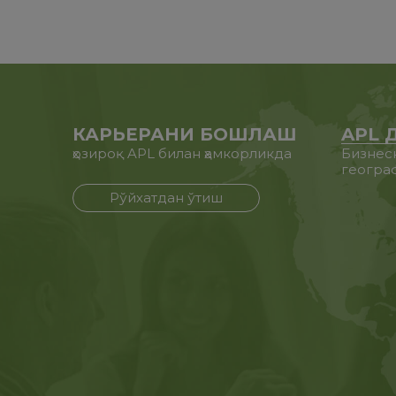
КАРЬЕРАНИ БОШЛАШ
APL 
ҳозироқ APL билан ҳамкорликда
Бизнес
геогра
Рўйхатдан ўтиш