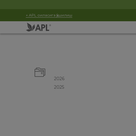
+ APL оиласига қўшилиш
2026
2025