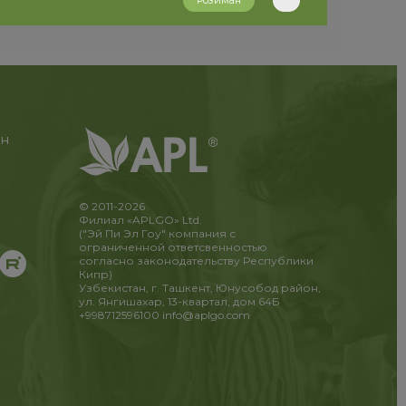
Розиман
ан
© 2011-2026
Филиал «APLGO» Ltd.
("Эй Пи Эл Гоу" компания с
ограниченной ответсвенностью
согласно законодательству Республики
Кипр)
Узбекистан, г. Ташкент, Юнусобод район,
ул. Янгишахар, 13-квартал, дом 64Б
+998712596100
info@aplgo.com