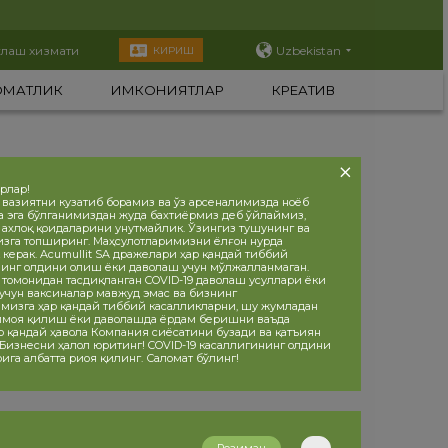
тлаш хизмати
Uzbekistan
КИРИШ
ОМАТЛИК
ИМКОНИЯТЛАР
КРЕАТИВ
орлар!
 вазиятни кузатиб борамиз ва ўз арсеналимизда ноёб
а эга бўлганимиздан жуда бахтиёрмиз деб ўйлаймиз,
, ахлоқ қоидаларини унутмайлик. Ўзингиз тушунинг ва
изга топширинг. Маҳсулотларимизни ёлғон нурда
 керак. Acumullit SA дражелари ҳар қандай тиббий
инг олдини олиш ёки даволаш учун мўлжалланмаган.
 томонидан тасдиқланган COVID-19 даволаш усуллари ёки
учун ваксиналар мавжуд эмас ва бизнинг
мизга ҳар қандай тиббий касалликларни, шу жумладан
ҳимоя қилиш ёки даволашда ёрдам беришни ваъда
р қандай ҳавола Компания сиёсатини бузади ва қатъиян
 Бизнесни ҳалол юритинг! COVID-19 касаллигининг олдини
ига албатта риоя қилинг. Саломат бўлинг!