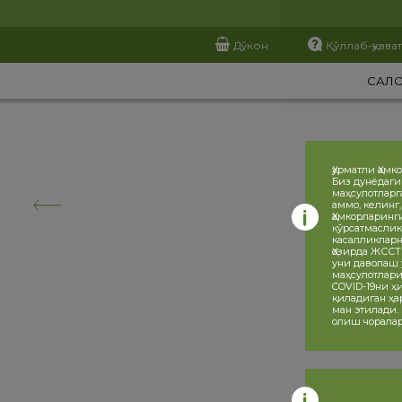
Дўкон
Қўллаб-қувва
САЛ
Ҳурматли Ҳамк
Биз дунёдаги
маҳсулотларг
аммо, келинг
Ҳамкорларинг
кўрсатмаслик
касалликларн
Ҳозирда ЖССТ
уни даволаш 
маҳсулотлари
COVID-19ни 
қиладиган ҳа
ман этилади.
олиш чоралар