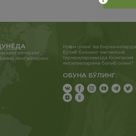
ДУНЁДА
Илҳом олинг ва биринчилард
бўлиб бизнинг ижтимоий
ни кенгайтиринг,
тармоқларимизда Компания
фияни кенгайтиринг.
янгиликларини билиб олинг!
ОБУНА БЎЛИНГ: