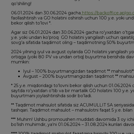
qo’shiling!
06.01.2024 dan 30.06.2024 gacha
https://backoffice.aplgo
faollashtirish va GO holatini oshirish uchun 100 y.e. yoki 
bekor qilish to’lovi *.
Agar siz 06.01.2024 dan 30.06.2024 gacha ro’yxatdan o’tga
y.e. yoki undan ko’proq GO holatini yangilash uchun qaratilg
sovg’a sifatida taqdimot oling – taqdimotning 50% buyurtm
2024 yilning iyul va avgust oylarida GO holatini yangilash yo
ortiqga (yoki 80 PV va undan ortiq) buyurtma berishda davom
mumkin:
Iyul – 100% buyurtmangizdan taqdimot ** mahsuloti**
Avgust – 200% buyurtmangizdan taqdimot ** mahsulot
* 25 y.e. miqdoridagi to’lovni bekor qilish uchun 01.06.202
saytda ro’yxatdan o’tib va bir martalik GO holatini 100 y.e. y
buyurtmani joylashtirishda sodir bo’ladi.
** Taqdimot mahsulot sifatida siz ACUMULLIT SA seriyasida
tashqari. Taqdimot mahsulot – mahsulotni faqat 5 y.e. bilan s
*** Muhim! Ushbu promoushen muddati davomida 3 oy ichid
bo’lish muhimdir, ya’ni 01.06.2024 – 31.08.2024 kunlari davom
**** 100% taqdimot mahsulot faqatgina birinchi 100 y.e. va