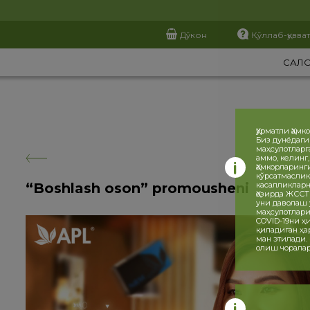
Дўкон
Қўллаб-қувва
САЛ
Ҳурматли Ҳамк
Биз дунёдаги
маҳсулотларг
аммо, келинг
Ҳамкорларинг
кўрсатмаслик
“Boshlash oson” promousheni
касалликларн
Ҳозирда ЖССТ
уни даволаш 
маҳсулотлари
COVID-19ни 
қиладиган ҳа
ман этилади.
олиш чоралар