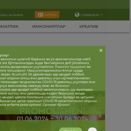
тлаш хизмати
Uzbekistan
КИРИШ
ОМАТЛИК
ИМКОНИЯТЛАР
КРЕАТИВ
орлар!
 вазиятни кузатиб борамиз ва ўз арсеналимизда ноёб
а эга бўлганимиздан жуда бахтиёрмиз деб ўйлаймиз,
, ахлоқ қоидаларини унутмайлик. Ўзингиз тушунинг ва
изга топширинг. Маҳсулотларимизни ёлғон нурда
 керак. Acumullit SA дражелари ҳар қандай тиббий
инг олдини олиш ёки даволаш учун мўлжалланмаган.
 томонидан тасдиқланган COVID-19 даволаш усуллари ёки
учун ваксиналар мавжуд эмас ва бизнинг
мизга ҳар қандай тиббий касалликларни, шу жумладан
ҳимоя қилиш ёки даволашда ёрдам беришни ваъда
р қандай ҳавола Компания сиёсатини бузади ва қатъиян
 Бизнесни ҳалол юритинг! COVID-19 касаллигининг олдини
ига албатта риоя қилинг. Саломат бўлинг!