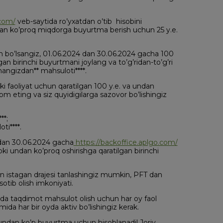
.com/
veb-saytida ro’yxatdan o’tib hisobini
undan ko’proq miqdorga buyurtma berish uchun 25 y.e.
n bo’lsangiz, 01.06.2024 dan 30.06.2024 gacha 100
an birinchi buyurtmani joylang va to’g’ridan-to’g’ri
angizdan** mahsuloti****.
ki faoliyat uchun qaratilgan 100 y.e. va undan
 eting va siz quyidigilarga sazovor bo’lishingiz
**;
i****.
4 dan 30.06.2024 gacha
https://backoffice.aplgo.com/
oki undan ko’proq oshirishga qaratilgan birinchi
n istagan drajesi tanlashingiz mumkin, PFT dan
otib olish imkoniyati.
a taqdimot mahsulot olish uchun har oy faol
ida har bir oyda aktiv bo’lishingiz kerak.
 undan ko’p buyurtma uchun hisoblanadi! Joriy