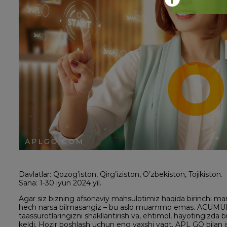
Davlatlar: Qozog’iston, Qirg’iziston, O’zbekiston, Tojikiston.
Sana: 1-30 iyun 2024 yil.
Agar siz bizning afsonaviy mahsulotimiz haqida birinchi ma
hech narsa bilmasangiz – bu aslo muammo emas. ACUMULLIT
taassurotlaringizni shakllantirish va, ehtimol, hayotingizda 
keldi. Hozir boshlash uchun eng yaxshi vaqt. APL GO bilan