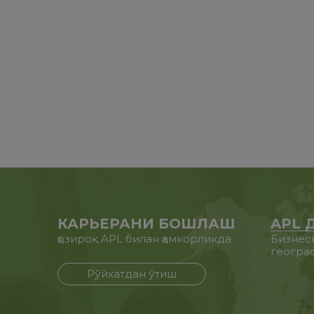
КАРЬЕРАНИ БОШЛАШ
APL 
ҳозироқ APL билан ҳамкорликда
Бизнес
геогра
Рўйхатдан ўтиш