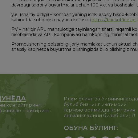
davrdagi takroriy buyurtmalar uchun 100 y.e. va boshqala
y.e. (shartiy birligi) – kompaniyaning ichki asosiy hisob-kitobl
kabinetda sotib olish paytida ko’rasiz (
https://backoffice.ap
PV – har bir APL mahsulotiga tayinlangan shartli raqamli ko’
hisoblashda va APL kompaniyasi hamkorining minimal faolligi
Promoushening dolzarbligi joriy mamlakat uchun aktual chi
shaxsiy kabinetda buyurtma qilishingizda bilib olishingiz m
ДУНЁДА
Илҳом олинг ва биринчилард
бўлиб бизнинг ижтимоий
ни кенгайтиринг,
тармоқларимизда Компания
фияни кенгайтиринг.
янгиликларини билиб олинг!
ОБУНА БЎЛИНГ: