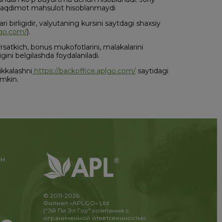
r taqdimot mahsulot hisoblanmaydi
ari birligidir, valyutaning kursini saytdagi shaxsiy
lgo.com/
).
rsatkich, bonus mukofotlarini, malakalarini
ni belgilashda foydalaniladi.
kkalashni
https://backoffice.aplgo.com/
saytidagi
umkin.
ан
© 2011-2026
Филиал «APLGO» Ltd.
("Эй Пи Эл Гоу" компания с
ограниченной ответсвенностью