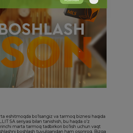
Розиман
rta eshitmoqda bo’lsangiz va tarmoq biznesi haqida
 SA seriyasi bilan tanishish, bu haqda o’z
birinchi marta tarmoq tadbirkori bo’lish uchun vaqt
 ishlashni boshlash tuyulganidan ham osonroq. Bizga