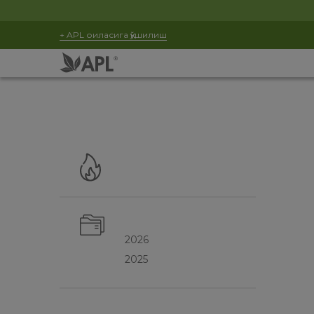
+ APL оиласига қўшилиш
2026
2025