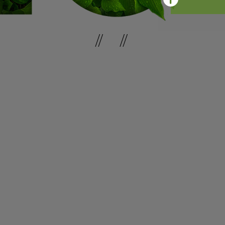
// //