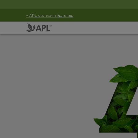
+ APL оиласига қўшилиш