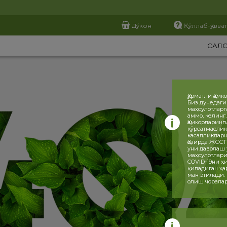
Дўкон
Қўллаб-қувва
САЛ
Ҳурматли Ҳамк
Биз дунёдаги
маҳсулотларг
аммо, келинг
Ҳамкорларинг
кўрсатмаслик
касалликларн
Ҳозирда ЖССТ
уни даволаш 
маҳсулотлари
COVID-19ни 
қиладиган ҳа
ман этилади.
олиш чоралар