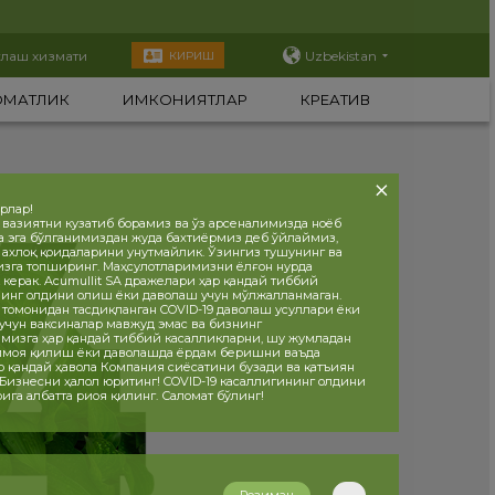
тлаш хизмати
Uzbekistan
КИРИШ
ОМАТЛИК
ИМКОНИЯТЛАР
КРЕАТИВ
орлар!
 вазиятни кузатиб борамиз ва ўз арсеналимизда ноёб
а эга бўлганимиздан жуда бахтиёрмиз деб ўйлаймиз,
, ахлоқ қоидаларини унутмайлик. Ўзингиз тушунинг ва
изга топширинг. Маҳсулотларимизни ёлғон нурда
 керак. Acumullit SA дражелари ҳар қандай тиббий
инг олдини олиш ёки даволаш учун мўлжалланмаган.
 томонидан тасдиқланган COVID-19 даволаш усуллари ёки
учун ваксиналар мавжуд эмас ва бизнинг
мизга ҳар қандай тиббий касалликларни, шу жумладан
ҳимоя қилиш ёки даволашда ёрдам беришни ваъда
р қандай ҳавола Компания сиёсатини бузади ва қатъиян
 Бизнесни ҳалол юритинг! COVID-19 касаллигининг олдини
ига албатта риоя қилинг. Саломат бўлинг!