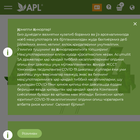
0
Ҳурматли Ҳамкорлар!
Биз дунёдаги вазиятни кузатиб борамиз ва ўз арсеналимизда
ноёб маҳсулотларга эга бўлганимиздан жуда бахтиёрмиз деб
ўйлаймиз, аммо, келинг, ахлоқ қоидаларини унутмайлик.
Ўзингиз тушунинг ва Ҳамкорларингизга топширинг.
Маҳсулотларимизни ёлғон нурда кўрсатмаслик керак. Acumullit
SA дражелари ҳар қандай тиббий касалликларнинг олдини
олиш ёки даволаш учун мўлжалланмаган. Ҳозирда ЖССТ
томонидан тасдиқланган COVID-19 даволаш усуллари ёки уни
даволаш учун ваксиналар мавжуд эмас ва бизнинг
маҳсулотларимизга ҳар қандай тиббий касалликларни, шу
жумладан COVID-19ни ҳимоя қилиш ёки даволашда ёрдам
беришни ваъда қиладиган ҳар қандай ҳавола Компания
сиёсатини бузади ва қатъиян ман этилади. Бизнесни ҳалол
юритинг! COVID-19 касаллигининг олдини олиш чораларига
албатта риоя қилинг. Саломат бўлинг!
// //
Розиман