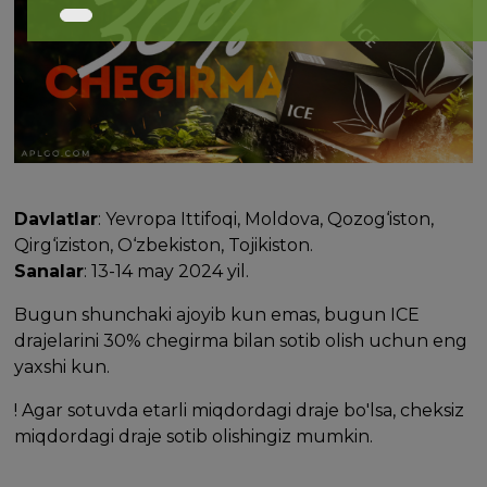
Davlatlar
: Yevropa Ittifoqi, Moldova, Qozog‘iston,
Qirg‘iziston, O‘zbekiston, Tojikiston.
Sanalar
: 13-14 may 2024 yil.
Bugun shunchaki ajoyib kun emas, bugun ICE
drajelarini 30% chegirma bilan sotib olish uchun eng
yaxshi kun.
! Agar sotuvda etarli miqdordagi draje bo'lsa, cheksiz
miqdordagi draje sotib olishingiz mumkin.