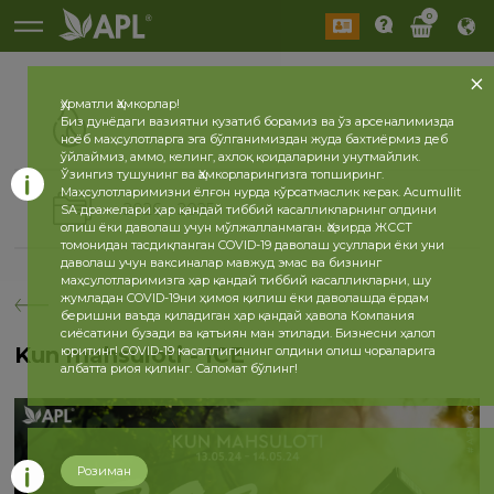
0
Ҳурматли Ҳамкорлар!
Биз дунёдаги вазиятни кузатиб борамиз ва ўз арсеналимизда
ноёб маҳсулотларга эга бўлганимиздан жуда бахтиёрмиз деб
ўйлаймиз, аммо, келинг, ахлоқ қоидаларини унутмайлик.
Ўзингиз тушунинг ва Ҳамкорларингизга топширинг.
Маҳсулотларимизни ёлғон нурда кўрсатмаслик керак. Acumullit
2026
2025
SA дражелари ҳар қандай тиббий касалликларнинг олдини
олиш ёки даволаш учун мўлжалланмаган. Ҳозирда ЖССТ
томонидан тасдиқланган COVID-19 даволаш усуллари ёки уни
даволаш учун ваксиналар мавжуд эмас ва бизнинг
маҳсулотларимизга ҳар қандай тиббий касалликларни, шу
жумладан COVID-19ни ҳимоя қилиш ёки даволашда ёрдам
беришни ваъда қиладиган ҳар қандай ҳавола Компания
сиёсатини бузади ва қатъиян ман этилади. Бизнесни ҳалол
Kun mahsuloti - ICE
юритинг! COVID-19 касаллигининг олдини олиш чораларига
албатта риоя қилинг. Саломат бўлинг!
Розиман