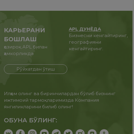
APL ДУНЁДА
КАРЬЕРАНИ
Бизнесни кенгайтиринг,
БОШЛАШ
географияни
ҳозироқ APL билан
кенгайтиринг.
ҳамкорликда
Рўйхатдан ўтиш
Илҳом олинг ва биринчилардан бўлиб бизнинг
ижтимоий тармоқларимизда Компания
янгиликларини билиб олинг!
ОБУНА БЎЛИНГ: